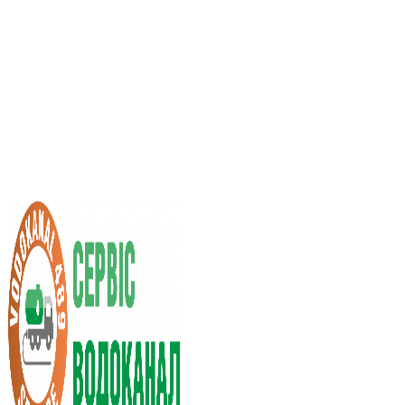
Послуги асенізатора
Вартість послуг
Нас рекомендують
Вибір міста
UA
RU
+38 (066) 296-0008
+38 (098) 009-9686