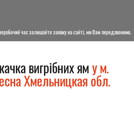
о неробочий час залишайте заявку на сайті, ми Вам передзвонимо.
качка вигрібних ям
у м.
есна Хмельницкая обл.