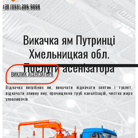
+38 (066) 296-0008
+38 (098) 009-9686
Викачка ям Путринці
Хмельницкая обл.
Послуги асенізатора
ВИКЛИК АСЕНІЗАТОРА
Відкачка вигрібних ям, викачати відкачати септик і туалет,
відкачати зливну яму, прочищення труб каналізацій, чистка жиро
уловлювачів.