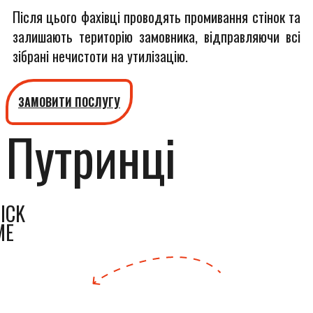
Після цього фахівці проводять промивання стінок та
залишають територію замовника, відправляючи всі
зібрані нечистоти на утилізацію.
ЗАМОВИТИ ПОСЛУГУ
Путринці
ICK
ME