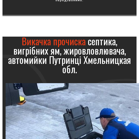
Викачка прочиска
септика,
вигрібних ям, жировловлювача,
автомийки Путринці Хмельницкая
обл.