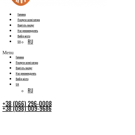
Головна
Послуги асенізатора
Вартість послуг
Нас рекомендують
Вибір міста
RU
UA
Menu
Головна
Послуги асенізатора
Вартість послуг
Нас рекомендують
Вибір міста
UA
RU
+38 (066) 296-0008
+38 (098) 009-9686