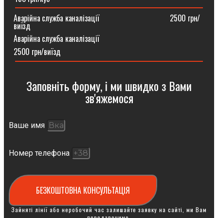
Аварійна служба каналізації ⠀⠀⠀⠀⠀⠀⠀⠀⠀⠀⠀⠀2500 грн/
виїзд
Аварійна служба каналізації
2500 грн/виїзд
Заповніть форму, і ми швидко з Вами
зв'яжемося
Ваше имя
Номер телефона
БЕЗКОШТОВНА КОНСУЛЬТАЦІЯ
Зайняті лінії або неробочий час залишайте заявку на сайті, ми Вам
передзвонимо.