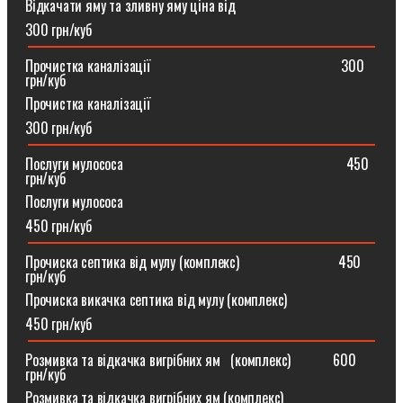
Відкачати яму та зливну яму ціна від
300 грн/куб
Прочистка каналізації⠀⠀⠀⠀⠀⠀⠀⠀⠀⠀⠀⠀⠀⠀⠀⠀⠀⠀300
грн/куб
Прочистка каналізації
300 грн/куб
Послуги мулососа⠀⠀⠀⠀⠀⠀⠀⠀⠀⠀⠀⠀⠀⠀⠀⠀⠀⠀⠀⠀⠀450
грн/куб
Послуги мулососа
450 грн/куб
Прочиска септика від мулу (комплекс) ⠀⠀⠀⠀⠀⠀⠀⠀⠀450
грн/куб
Прочиска викачка септика від мулу (комплекс)
450 грн/куб
Розмивка та відкачка вигрібних ям⠀(комплекс)⠀⠀⠀⠀600
грн/куб
Розмивка та відкачка вигрібних ям (комплекс)⠀