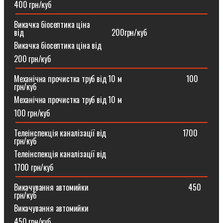
400 грн/куб
Викачка біосептика ціна
від⠀⠀⠀⠀⠀⠀⠀⠀⠀⠀⠀⠀⠀⠀⠀200грн/куб
Викачка біосептика ціна від
200 грн/куб
Механічна прочистка труб від 10 м⠀⠀⠀⠀⠀⠀⠀⠀⠀⠀⠀100
грн/куб
Механічна прочистка труб від 10 м
100 грн/куб
Телеінспекція каналізації від⠀⠀⠀⠀⠀⠀⠀⠀⠀⠀⠀⠀⠀1700
грн/куб
Телеінспекція каналізації від
1700 грн/куб
Викачування автомийки⠀⠀⠀⠀⠀⠀⠀⠀⠀⠀⠀⠀⠀⠀⠀⠀⠀450
грн/куб
Викачування автомийки
450 грн/куб