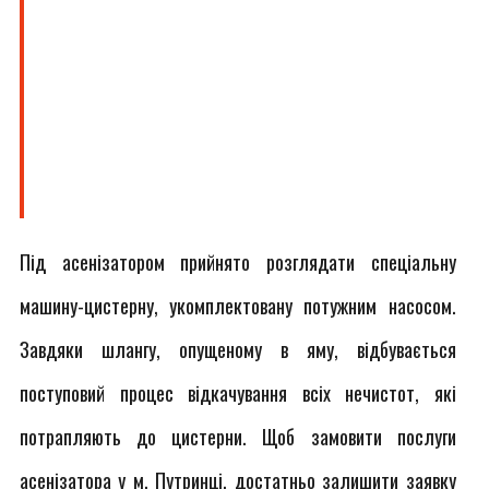
Під асенізатором прийнято розглядати спеціальну
машину-цистерну, укомплектовану потужним насосом.
Завдяки шлангу, опущеному в яму, відбувається
поступовий процес відкачування всіх нечистот, які
потрапляють до цистерни. Щоб замовити послуги
асенізатора у м. Путринці, достатньо залишити заявку