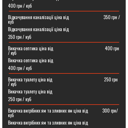
400 грн / куб
Відкачування каналізації ціна від ⠀⠀⠀⠀⠀⠀⠀⠀⠀⠀350 грн /
куб
Відкачування каналізації ціна від
350 грн / куб
Викачка септика ціна від ⠀⠀⠀⠀⠀⠀⠀⠀⠀⠀⠀⠀⠀⠀⠀400 грн
/ куб
Викачка септика ціна від
400 грн / куб
Викачка туалету ціна від ⠀⠀⠀⠀⠀⠀⠀⠀⠀⠀⠀⠀⠀⠀⠀250 грн
/ куб⠀
Викачка туалету ціна від
250 грн / куб
Викачка вигрібних ям та зливних ям ціна від ⠀⠀⠀⠀300 грн/
куб
Викачка вигрібних ям та зливних ям ціна від