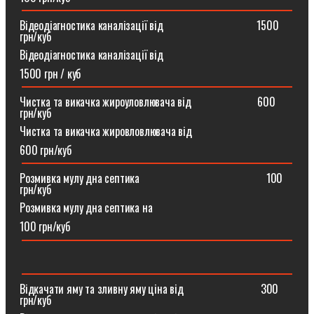
Відеодіагностика каналізації від ⠀⠀⠀⠀⠀⠀⠀⠀⠀⠀⠀1500
грн/куб
Відеодіагностика каналізації від
1500 грн / куб
Чистка та викачка жироуловлювача від⠀⠀⠀⠀⠀⠀⠀⠀600
грн/куб
Чистка та викачка жировловлювача від
600 грн/куб
Розмивка мулу дна септика ⠀⠀⠀⠀⠀⠀⠀⠀⠀⠀⠀⠀⠀⠀⠀100
грн/куб
Розмивка мулу дна септика на
100 грн/куб
Відкачати яму та зливну яму ціна від ⠀⠀⠀⠀⠀⠀⠀⠀⠀300
грн/куб