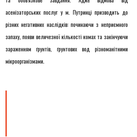
та обов'язкове завдання. Адже відмова від
асенізаторських послуг у м. Путринці призводить до
різних негативних наслідків: починаючи з неприємного
запаху, появи величезної кількості комах та закінчуючи
зараженням ґрунтів, ґрунтових вод різноманітними
мікроорганізмами.