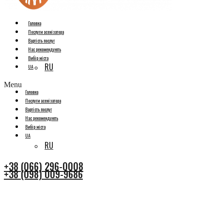
Головна
Послуги асенізатора
Вартість послуг
Нас рекомендують
Вибір міста
RU
UA
Menu
Головна
Послуги асенізатора
Вартість послуг
Нас рекомендують
Вибір міста
UA
RU
+38 (066) 296-0008
+38 (098) 009-9686