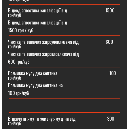
Відеодіагностика каналізації від ⠀⠀⠀⠀⠀⠀⠀⠀⠀⠀⠀1500
грн/куб
Відеодіагностика каналізації від
1500 грн / куб
Чистка та викачка жироуловлювача від⠀⠀⠀⠀⠀⠀⠀⠀600
грн/куб
Чистка та викачка жировловлювача від
600 грн/куб
Розмивка мулу дна септика ⠀⠀⠀⠀⠀⠀⠀⠀⠀⠀⠀⠀⠀⠀⠀100
грн/куб
Розмивка мулу дна септика на
100 грн/куб
Відкачати яму та зливну яму ціна від ⠀⠀⠀⠀⠀⠀⠀⠀⠀300
грн/куб