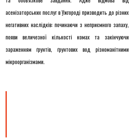
та обов'язкове завдання. Адже відмова від
асенізаторських послуг в Ужгороді призводить до різних
негативних наслідків: починаючи з неприємного запаху,
появи величезної кількості комах та закінчуючи
зараженням ґрунтів, ґрунтових вод різноманітними
мікроорганізмами.