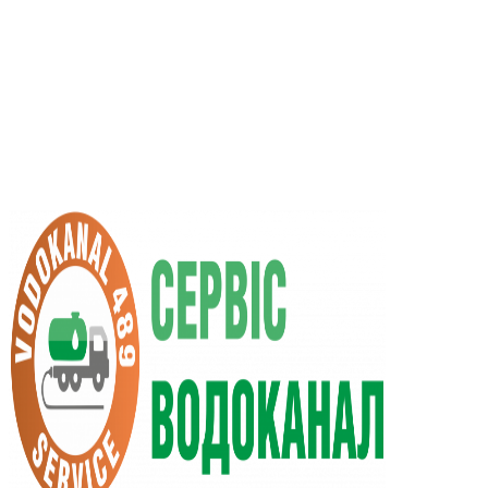
UA
RU
+38 (066) 296-0008
+38 (098) 009-9686