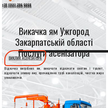
+38 (066) 296-0008
+38 (098) 009-9686
Викачка ям Ужгород
Закарпатській області
Послуги асенізатора
ВИКЛИК АСЕНІЗАТОРА
Відкачка вигрібних ям, викачати відкачати септик і туалет,
відкачати зливну яму, прочищення труб каналізацій, чистка жиро
уловлювачів.