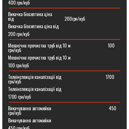
400 грн/куб
Викачка біосептика ціна
від⠀⠀⠀⠀⠀⠀⠀⠀⠀⠀⠀⠀⠀⠀⠀200грн/куб
Викачка біосептика ціна від
200 грн/куб
Механічна прочистка труб від 10 м⠀⠀⠀⠀⠀⠀⠀⠀⠀⠀⠀100
грн/куб
Механічна прочистка труб від 10 м
100 грн/куб
Телеінспекція каналізації від⠀⠀⠀⠀⠀⠀⠀⠀⠀⠀⠀⠀⠀1700
грн/куб
Телеінспекція каналізації від
1700 грн/куб
Викачування автомийки⠀⠀⠀⠀⠀⠀⠀⠀⠀⠀⠀⠀⠀⠀⠀⠀⠀450
грн/куб
Викачування автомийки
450 грн/куб