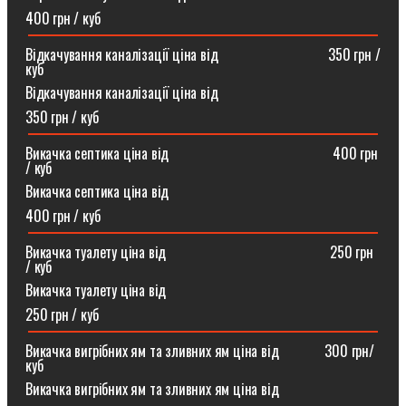
400 грн / куб
Відкачування каналізації ціна від ⠀⠀⠀⠀⠀⠀⠀⠀⠀⠀350 грн /
куб
Відкачування каналізації ціна від
350 грн / куб
Викачка септика ціна від ⠀⠀⠀⠀⠀⠀⠀⠀⠀⠀⠀⠀⠀⠀⠀400 грн
/ куб
Викачка септика ціна від
400 грн / куб
Викачка туалету ціна від ⠀⠀⠀⠀⠀⠀⠀⠀⠀⠀⠀⠀⠀⠀⠀250 грн
/ куб⠀
Викачка туалету ціна від
250 грн / куб
Викачка вигрібних ям та зливних ям ціна від ⠀⠀⠀⠀300 грн/
куб
Викачка вигрібних ям та зливних ям ціна від