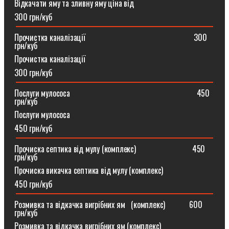
Відкачати яму та зливну яму ціна від
300 грн/куб
Прочистка каналізації⠀⠀⠀⠀⠀⠀⠀⠀⠀⠀⠀⠀⠀⠀⠀⠀⠀⠀300
грн/куб
Прочистка каналізації
300 грн/куб
Послуги мулососа⠀⠀⠀⠀⠀⠀⠀⠀⠀⠀⠀⠀⠀⠀⠀⠀⠀⠀⠀⠀⠀450
грн/куб
Послуги мулососа
450 грн/куб
Прочиска септика від мулу (комплекс) ⠀⠀⠀⠀⠀⠀⠀⠀⠀450
грн/куб
Прочиска викачка септика від мулу (комплекс)
450 грн/куб
Розмивка та відкачка вигрібних ям⠀(комплекс)⠀⠀⠀⠀600
грн/куб
Розмивка та відкачка вигрібних ям (комплекс)⠀