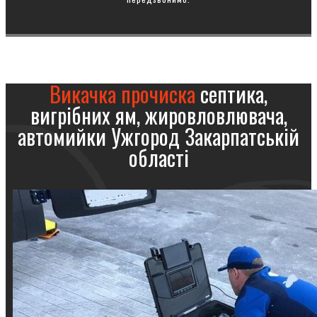
Викачка прочиска
септика,
вигрібних ям, жировловлювача,
автомийки Ужгород Закарпатській
області