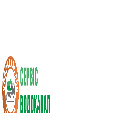
Услуги ассенизатора
Стоимость услуг
Нас рекомендуют
Выбор города
RU
UA
+38 (066) 296-0008
+38 (098) 009-9686