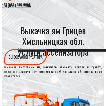
+38 (066) 296-0008
+38 (098) 009-9686
Выкачка ям Грицев
Хмельницкая обл.
Услуги ассенизатора
ВЫЗОВ АССЕНИЗАТОРА
Выкачка выгребных ям, выкачать откачать септик и туалет,
откачать сливную яму, прочистка труб канализаций, чистка жиро
уловителей.