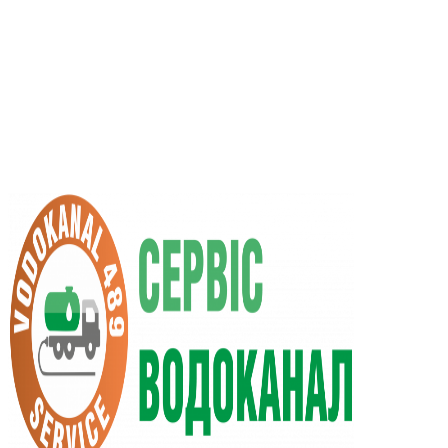
RU
UA
+38 (066) 296-0008
+38 (098) 009-9686