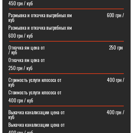
450 грн / куб
Размывка и откачка выгребных ям⠀⠀⠀⠀⠀⠀⠀⠀⠀⠀600 грн /
куб
Размывка и откачка выгребных ям
600 грн / куб
Откачка ям цена от ⠀⠀⠀⠀⠀⠀⠀⠀⠀⠀⠀⠀⠀⠀⠀⠀⠀⠀250 грн
/ куб
Откачка ям цена от
250 грн / куб
Стоимость услуги илососа от⠀⠀⠀⠀⠀⠀⠀⠀⠀⠀⠀⠀⠀400 грн /
куб
Стоимость услуги илососа от
400 грн / куб
Выкачка канализации цена от⠀⠀⠀⠀⠀⠀⠀⠀⠀⠀⠀⠀400 грн /
куб
Выкачка канализации цена от
400 грн / куб