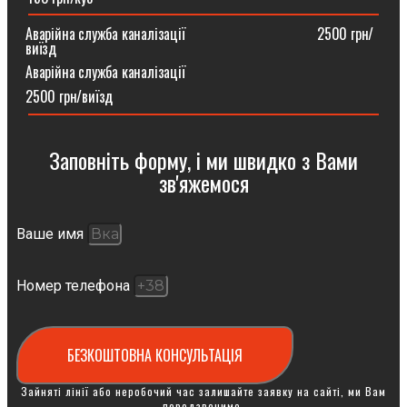
Аварійна служба каналізації ⠀⠀⠀⠀⠀⠀⠀⠀⠀⠀⠀⠀2500 грн/
виїзд
Аварійна служба каналізації
2500 грн/виїзд
Заповніть форму, і ми швидко з Вами
зв'яжемося
Ваше имя
Номер телефона
БЕЗКОШТОВНА КОНСУЛЬТАЦІЯ
Зайняті лінії або неробочий час залишайте заявку на сайті, ми Вам
передзвонимо.