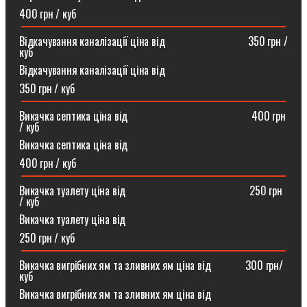
400 грн / куб
Відкачування каналізації ціна від ⠀⠀⠀⠀⠀⠀⠀⠀⠀⠀350 грн /
куб
Відкачування каналізації ціна від
350 грн / куб
Викачка септика ціна від ⠀⠀⠀⠀⠀⠀⠀⠀⠀⠀⠀⠀⠀⠀⠀400 грн
/ куб
Викачка септика ціна від
400 грн / куб
Викачка туалету ціна від ⠀⠀⠀⠀⠀⠀⠀⠀⠀⠀⠀⠀⠀⠀⠀250 грн
/ куб⠀
Викачка туалету ціна від
250 грн / куб
Викачка вигрібних ям та зливних ям ціна від ⠀⠀⠀⠀300 грн/
куб
Викачка вигрібних ям та зливних ям ціна від