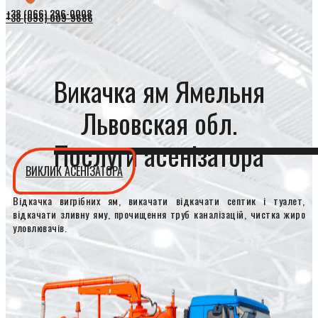
+38 (066) 296-0008
+38 (098) 009-9686
Викачка ям Ямельня
Львовская обл.
Послуги асенізатора
ВИКЛИК АСЕНІЗАТОРА
Відкачка вигрібних ям, викачати відкачати септик і туалет,
відкачати зливну яму, прочищення труб каналізацій, чистка жиро
уловлювачів.