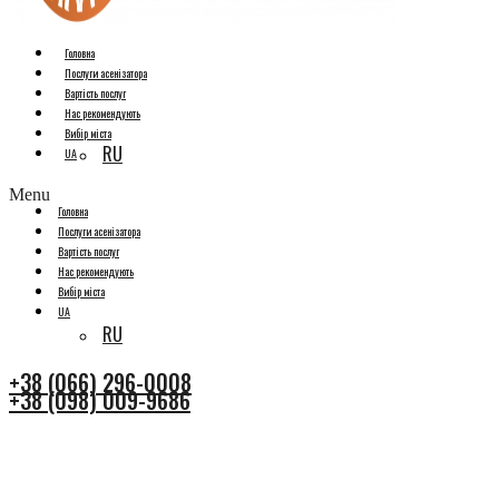
Головна
Послуги асенізатора
Вартість послуг
Нас рекомендують
Вибір міста
RU
UA
Menu
Головна
Послуги асенізатора
Вартість послуг
Нас рекомендують
Вибір міста
UA
RU
+38 (066) 296-0008
+38 (098) 009-9686