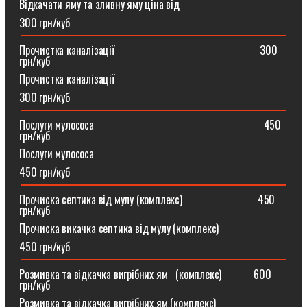
Відкачати яму та зливну яму ціна від
300 грн/куб
Прочистка каналізації⠀⠀⠀⠀⠀⠀⠀⠀⠀⠀⠀⠀⠀⠀⠀⠀⠀⠀300
грн/куб
Прочистка каналізації
300 грн/куб
Послуги мулососа⠀⠀⠀⠀⠀⠀⠀⠀⠀⠀⠀⠀⠀⠀⠀⠀⠀⠀⠀⠀⠀450
грн/куб
Послуги мулососа
450 грн/куб
Прочиска септика від мулу (комплекс) ⠀⠀⠀⠀⠀⠀⠀⠀⠀450
грн/куб
Прочиска викачка септика від мулу (комплекс)
450 грн/куб
Розмивка та відкачка вигрібних ям⠀(комплекс)⠀⠀⠀⠀600
грн/куб
Розмивка та відкачка вигрібних ям (комплекс)⠀