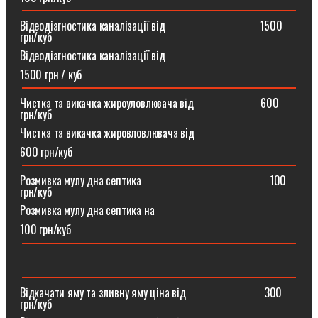
Відеодіагностика каналізації від ⠀⠀⠀⠀⠀⠀⠀⠀⠀⠀⠀1500
грн/куб
Відеодіагностика каналізації від
1500 грн / куб
Чистка та викачка жироуловлювача від⠀⠀⠀⠀⠀⠀⠀⠀600
грн/куб
Чистка та викачка жировловлювача від
600 грн/куб
Розмивка мулу дна септика ⠀⠀⠀⠀⠀⠀⠀⠀⠀⠀⠀⠀⠀⠀⠀100
грн/куб
Розмивка мулу дна септика на
100 грн/куб
Відкачати яму та зливну яму ціна від ⠀⠀⠀⠀⠀⠀⠀⠀⠀300
грн/куб