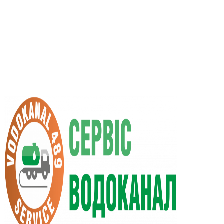
UA
RU
+38 (066) 296-0008
+38 (098) 009-9686