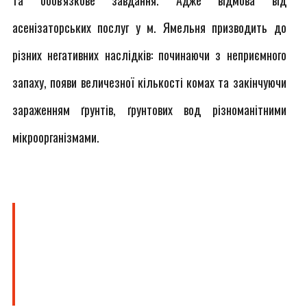
та обов'язкове завдання. Адже відмова від
асенізаторських послуг у м. Ямельня призводить до
різних негативних наслідків: починаючи з неприємного
запаху, появи величезної кількості комах та закінчуючи
зараженням ґрунтів, ґрунтових вод різноманітними
мікроорганізмами.