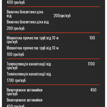
400 грн/куб
Викачка біосептика ціна
від⠀⠀⠀⠀⠀⠀⠀⠀⠀⠀⠀⠀⠀⠀⠀200грн/куб
Викачка біосептика ціна від
200 грн/куб
Механічна прочистка труб від 10 м⠀⠀⠀⠀⠀⠀⠀⠀⠀⠀⠀100
грн/куб
Механічна прочистка труб від 10 м
100 грн/куб
Телеінспекція каналізації від⠀⠀⠀⠀⠀⠀⠀⠀⠀⠀⠀⠀⠀1700
грн/куб
Телеінспекція каналізації від
1700 грн/куб
Викачування автомийки⠀⠀⠀⠀⠀⠀⠀⠀⠀⠀⠀⠀⠀⠀⠀⠀⠀450
грн/куб
Викачування автомийки
450 грн/куб