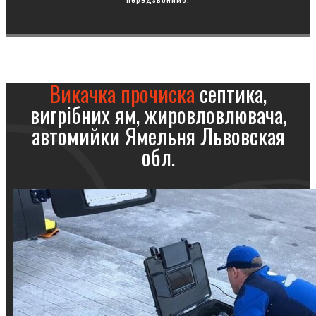
Викачка прочиска
септика,
вигрібних ям, жировловлювача,
автомийки Ямельня Львовская
обл.