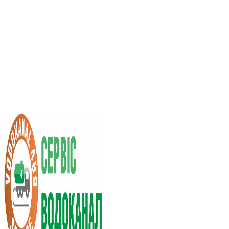
Послуги асенізатора
Вартість послуг
Нас рекомендують
Вибір міста
UA
RU
+38 (066) 296-0008
+38 (098) 009-9686