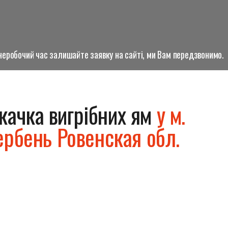
о неробочий час залишайте заявку на сайті, ми Вам передзвонимо.
качка вигрібних ям
у м.
ербень Ровенская обл.