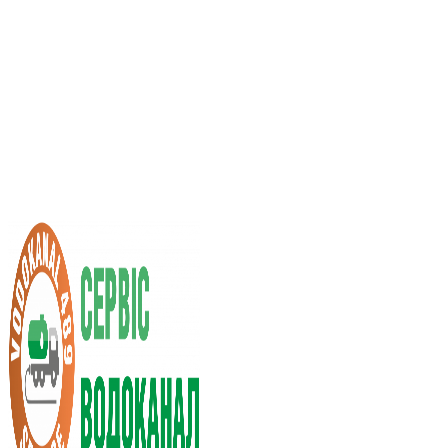
Услуги ассенизатора
Стоимость услуг
Нас рекомендуют
Выбор города
RU
UA
+38 (066) 296-0008
+38 (098) 009-9686