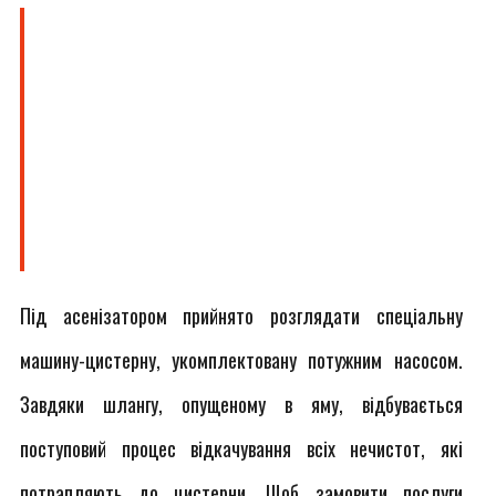
Під асенізатором прийнято розглядати спеціальну
машину-цистерну, укомплектовану потужним насосом.
Завдяки шлангу, опущеному в яму, відбувається
поступовий процес відкачування всіх нечистот, які
потрапляють до цистерни. Щоб замовити послуги