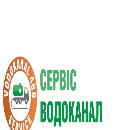
UA
RU
+38 (066) 296-0008
+38 (098) 009-9686