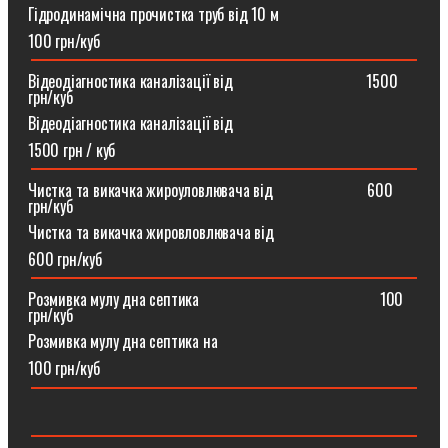
Гідродинамічна прочистка труб від 10 м
100 грн/куб
Відеодіагностика каналізації від ⠀⠀⠀⠀⠀⠀⠀⠀⠀⠀⠀1500
грн/куб
Відеодіагностика каналізації від
1500 грн / куб
Чистка та викачка жироуловлювача від⠀⠀⠀⠀⠀⠀⠀⠀600
грн/куб
Чистка та викачка жировловлювача від
600 грн/куб
Розмивка мулу дна септика ⠀⠀⠀⠀⠀⠀⠀⠀⠀⠀⠀⠀⠀⠀⠀100
грн/куб
Розмивка мулу дна септика на
100 грн/куб