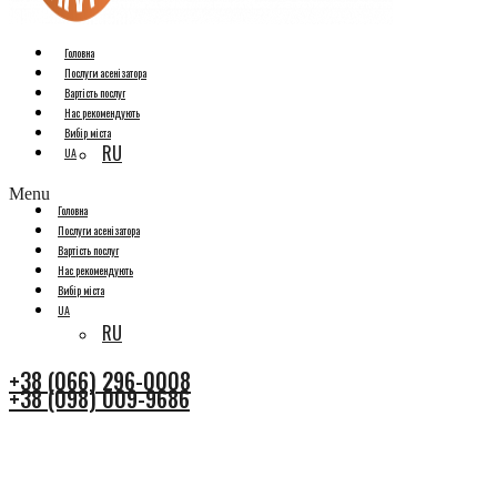
Головна
Послуги асенізатора
Вартість послуг
Нас рекомендують
Вибір міста
RU
UA
Menu
Головна
Послуги асенізатора
Вартість послуг
Нас рекомендують
Вибір міста
UA
RU
+38 (066) 296-0008
+38 (098) 009-9686