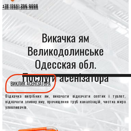
+38 (066) 296-0008
+38 (098) 009-9686
Викачка ям
Великодолинське
Одесская обл.
Послуги асенізатора
ВИКЛИК АСЕНІЗАТОРА
Відкачка вигрібних ям, викачати відкачати септик і туалет,
відкачати зливну яму, прочищення труб каналізацій, чистка жиро
уловлювачів.