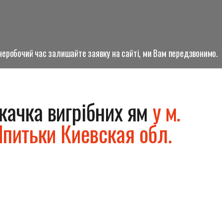
о неробочий час залишайте заявку на сайті, ми Вам передзвонимо.
качка вигрібних ям
у м.
питьки Киевская обл.