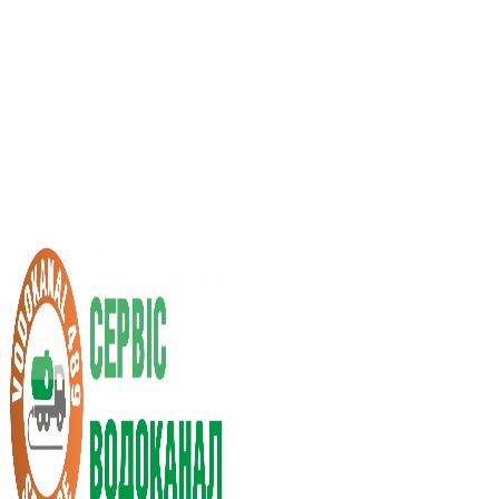
Послуги асенізатора
Вартість послуг
Нас рекомендують
Вибір міста
UA
RU
+38 (066) 296-0008
+38 (098) 009-9686