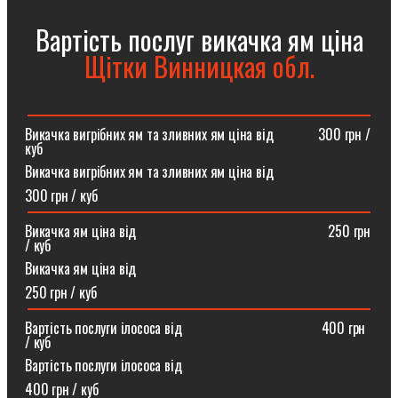
Вартість послуг викачка ям ціна
Щітки Винницкая обл.
Викачка вигрібних ям та зливних ям ціна від ⠀⠀⠀⠀300 грн /
куб
Викачка вигрібних ям та зливних ям ціна від
300 грн / куб
Викачка ям ціна від ⠀⠀⠀⠀⠀⠀⠀⠀⠀⠀⠀⠀⠀⠀⠀⠀⠀⠀250 грн
/ куб
Викачка ям ціна від
250 грн / куб
Вартість послуги ілососа від ⠀⠀⠀⠀⠀⠀⠀⠀⠀⠀⠀⠀⠀400 грн
/ куб
Вартість послуги ілососа від
400 грн / куб