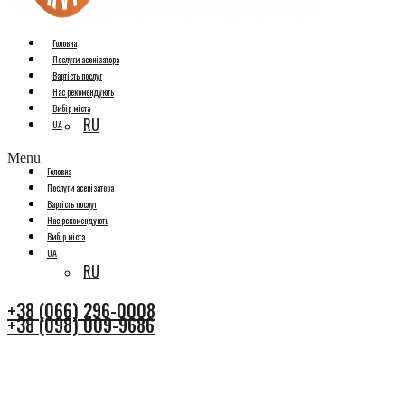
Головна
Послуги асенізатора
Вартість послуг
Нас рекомендують
Вибір міста
RU
UA
Menu
Головна
Послуги асенізатора
Вартість послуг
Нас рекомендують
Вибір міста
UA
RU
+38 (066) 296-0008
+38 (098) 009-9686