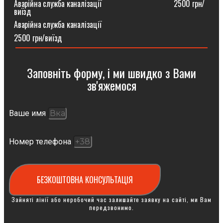
Аварійна служба каналізації ⠀⠀⠀⠀⠀⠀⠀⠀⠀⠀⠀⠀2500 грн/
виїзд
Аварійна служба каналізації
2500 грн/виїзд
Заповніть форму, і ми швидко з Вами
зв'яжемося
Ваше имя
Номер телефона
БЕЗКОШТОВНА КОНСУЛЬТАЦІЯ
Зайняті лінії або неробочий час залишайте заявку на сайті, ми Вам
передзвонимо.