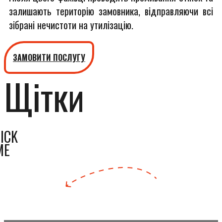
залишають територію замовника, відправляючи всі
зібрані нечистоти на утилізацію.
ЗАМОВИТИ ПОСЛУГУ
Щітки
ICK
ME