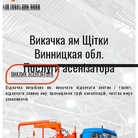
+38 (066) 296-0008
+38 (098) 009-9686
Викачка ям Щітки
Винницкая обл.
Послуги асенізатора
ВИКЛИК АСЕНІЗАТОРА
Відкачка вигрібних ям, викачати відкачати септик і туалет,
відкачати зливну яму, прочищення труб каналізацій, чистка жиро
уловлювачів.