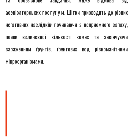
та обов'язкове завдання. Адже відмова від
асенізаторських послуг у м. Щітки призводить до різних
негативних наслідків: починаючи з неприємного запаху,
появи величезної кількості комах та закінчуючи
зараженням ґрунтів, ґрунтових вод різноманітними
мікроорганізмами.