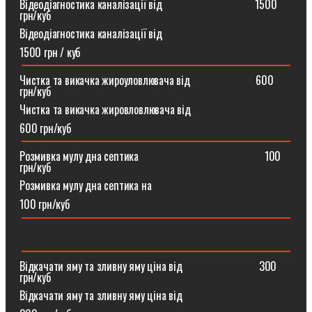
Відеодіагностика каналізації від ⠀⠀⠀⠀⠀⠀⠀⠀⠀⠀⠀1500
грн/куб
Відеодіагностика каналізації від
1500 грн / куб
Чистка та викачка жироуловлювача від⠀⠀⠀⠀⠀⠀⠀⠀600
грн/куб
Чистка та викачка жировловлювача від
600 грн/куб
Розмивка мулу дна септика ⠀⠀⠀⠀⠀⠀⠀⠀⠀⠀⠀⠀⠀⠀⠀100
грн/куб
Розмивка мулу дна септика на
100 грн/куб
Відкачати яму та зливну яму ціна від ⠀⠀⠀⠀⠀⠀⠀⠀⠀300
грн/куб
Відкачати яму та зливну яму ціна від