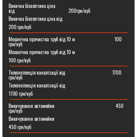
Викачка біосептика ціна
від⠀⠀⠀⠀⠀⠀⠀⠀⠀⠀⠀⠀⠀⠀⠀200грн/куб
Викачка біосептика ціна від
200 грн/куб
Механічна прочистка труб від 10 м⠀⠀⠀⠀⠀⠀⠀⠀⠀⠀⠀100
грн/куб
Механічна прочистка труб від 10 м
100 грн/куб
Телеінспекція каналізації від⠀⠀⠀⠀⠀⠀⠀⠀⠀⠀⠀⠀⠀1700
грн/куб
Телеінспекція каналізації від
1700 грн/куб
Викачування автомийки⠀⠀⠀⠀⠀⠀⠀⠀⠀⠀⠀⠀⠀⠀⠀⠀⠀450
грн/куб
Викачування автомийки
450 грн/куб