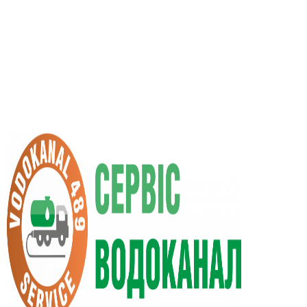
UA
RU
+38 (066) 296-0008
+38 (098) 009-9686