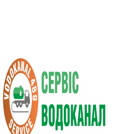
RU
UA
+38 (066) 296-0008
+38 (098) 009-9686