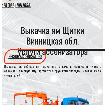
+38 (066) 296-0008
+38 (098) 009-9686
Выкачка ям Щитки
Винницкая обл.
Услуги ассенизатора
ВЫЗОВ АССЕНИЗАТОРА
Выкачка выгребных ям, выкачать откачать септик и туалет,
откачать сливную яму, прочистка труб канализаций, чистка жиро
уловителей.