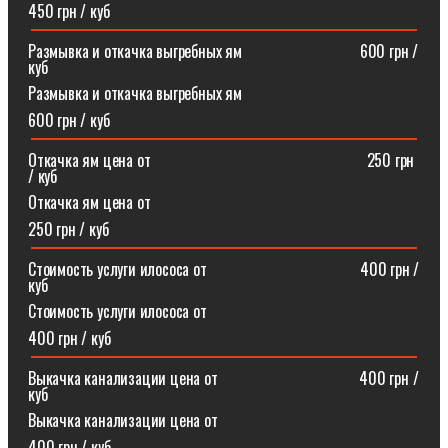
450 грн / куб
Размывка и откачка выгребных ям⠀⠀⠀⠀⠀⠀⠀⠀⠀⠀600 грн /
куб
Размывка и откачка выгребных ям
600 грн / куб
Откачка ям цена от ⠀⠀⠀⠀⠀⠀⠀⠀⠀⠀⠀⠀⠀⠀⠀⠀⠀⠀250 грн
/ куб
Откачка ям цена от
250 грн / куб
Стоимость услуги илососа от⠀⠀⠀⠀⠀⠀⠀⠀⠀⠀⠀⠀⠀400 грн /
куб
Стоимость услуги илососа от
400 грн / куб
Выкачка канализации цена от⠀⠀⠀⠀⠀⠀⠀⠀⠀⠀⠀⠀400 грн /
куб
Выкачка канализации цена от
400 грн / куб