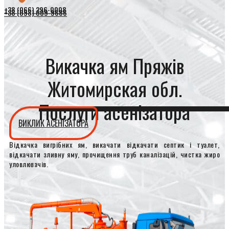
+38 (066) 296-0008
+38 (098) 009-9686
Викачка ям Пряжів
Житомирская обл.
Послуги асенізатора
ВИКЛИК АСЕНІЗАТОРА
Відкачка вигрібних ям, викачати відкачати септик і туалет,
відкачати зливну яму, прочищення труб каналізацій, чистка жиро
уловлювачів.