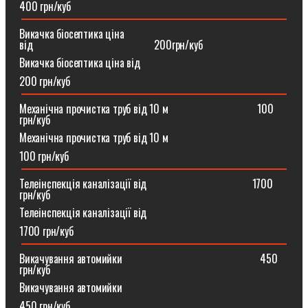
400 грн/куб
Викачка біосептика ціна
від⠀⠀⠀⠀⠀⠀⠀⠀⠀⠀⠀⠀⠀⠀⠀200грн/куб
Викачка біосептика ціна від
200 грн/куб
Механічна прочистка труб від 10 м⠀⠀⠀⠀⠀⠀⠀⠀⠀⠀⠀100
грн/куб
Механічна прочистка труб від 10 м
100 грн/куб
Телеінспекція каналізації від⠀⠀⠀⠀⠀⠀⠀⠀⠀⠀⠀⠀⠀1700
грн/куб
Телеінспекція каналізації від
1700 грн/куб
Викачування автомийки⠀⠀⠀⠀⠀⠀⠀⠀⠀⠀⠀⠀⠀⠀⠀⠀⠀450
грн/куб
Викачування автомийки
450 грн/куб