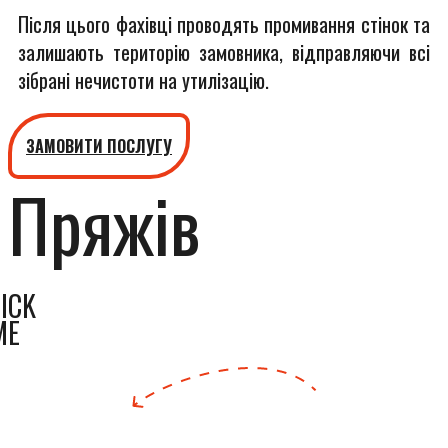
Після цього фахівці проводять промивання стінок та
залишають територію замовника, відправляючи всі
зібрані нечистоти на утилізацію.
ЗАМОВИТИ ПОСЛУГУ
Пряжів
ICK
ME