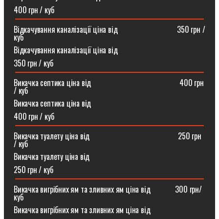
400 грн / куб
Відкачування каналізації ціна від ⠀⠀⠀⠀⠀⠀⠀⠀⠀⠀350 грн /
куб
Відкачування каналізації ціна від
350 грн / куб
Викачка септика ціна від ⠀⠀⠀⠀⠀⠀⠀⠀⠀⠀⠀⠀⠀⠀⠀400 грн
/ куб
Викачка септика ціна від
400 грн / куб
Викачка туалету ціна від ⠀⠀⠀⠀⠀⠀⠀⠀⠀⠀⠀⠀⠀⠀⠀250 грн
/ куб⠀
Викачка туалету ціна від
250 грн / куб
Викачка вигрібних ям та зливних ям ціна від ⠀⠀⠀⠀300 грн/
куб
Викачка вигрібних ям та зливних ям ціна від