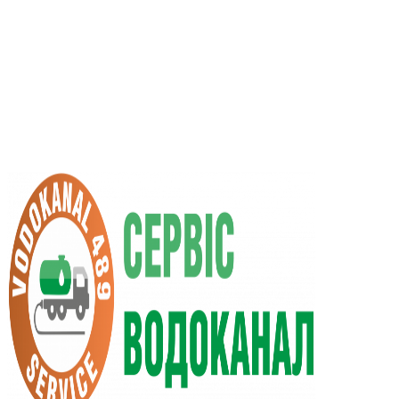
UA
RU
+38 (066) 296-0008
+38 (098) 009-9686