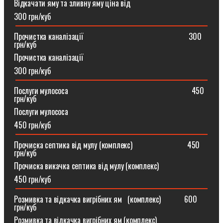
Відкачати яму та зливну яму ціна від
300 грн/куб
Прочистка каналізації⠀⠀⠀⠀⠀⠀⠀⠀⠀⠀⠀⠀⠀⠀⠀⠀⠀⠀300
грн/куб
Прочистка каналізації
300 грн/куб
Послуги мулососа⠀⠀⠀⠀⠀⠀⠀⠀⠀⠀⠀⠀⠀⠀⠀⠀⠀⠀⠀⠀⠀450
грн/куб
Послуги мулососа
450 грн/куб
Прочиска септика від мулу (комплекс) ⠀⠀⠀⠀⠀⠀⠀⠀⠀450
грн/куб
Прочиска викачка септика від мулу (комплекс)
450 грн/куб
Розмивка та відкачка вигрібних ям⠀(комплекс)⠀⠀⠀⠀600
грн/куб
Розмивка та відкачка вигрібних ям (комплекс)⠀