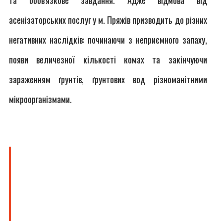
та обов'язкове завдання. Адже відмова від
асенізаторських послуг у м. Пряжів призводить до різних
негативних наслідків: починаючи з неприємного запаху,
появи величезної кількості комах та закінчуючи
зараженням ґрунтів, ґрунтових вод різноманітними
мікроорганізмами.