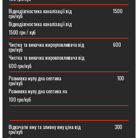
Відеодіагностика каналізації від ⠀⠀⠀⠀⠀⠀⠀⠀⠀⠀⠀1500
грн/куб
Відеодіагностика каналізації від
1500 грн / куб
Чистка та викачка жироуловлювача від⠀⠀⠀⠀⠀⠀⠀⠀600
грн/куб
Чистка та викачка жировловлювача від
600 грн/куб
Розмивка мулу дна септика ⠀⠀⠀⠀⠀⠀⠀⠀⠀⠀⠀⠀⠀⠀⠀100
грн/куб
Розмивка мулу дна септика на
100 грн/куб
Відкачати яму та зливну яму ціна від ⠀⠀⠀⠀⠀⠀⠀⠀⠀300
грн/куб