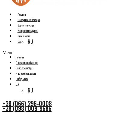
Головна
Послуги асенізатора
Вартість послуг
Нас рекомендують
Вибір міста
RU
UA
Menu
Головна
Послуги асенізатора
Вартість послуг
Нас рекомендують
Вибір міста
UA
RU
+38 (066) 296-0008
+38 (098) 009-9686