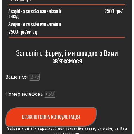
Аварійна служба каналізації ⠀⠀⠀⠀⠀⠀⠀⠀⠀⠀⠀⠀2500 грн/
виїзд
Аварійна служба каналізації
2500 грн/виїзд
Заповніть форму, і ми швидко з Вами
зв'яжемося
Ваше имя
Номер телефона
БЕЗКОШТОВНА КОНСУЛЬТАЦІЯ
Зайняті лінії або неробочий час залишайте заявку на сайті, ми Вам
передзвонимо.