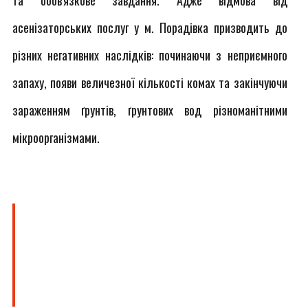
та обов'язкове завдання. Адже відмова від
асенізаторських послуг у м. Порадівка призводить до
різних негативних наслідків: починаючи з неприємного
запаху, появи величезної кількості комах та закінчуючи
зараженням ґрунтів, ґрунтових вод різноманітними
мікроорганізмами.