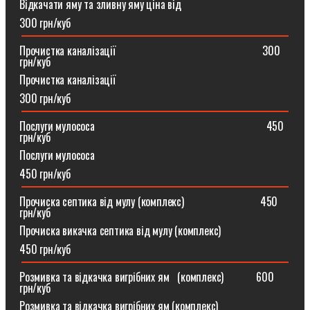
Відкачати яму та зливну яму ціна від
300 грн/куб
Прочистка каналізації⠀⠀⠀⠀⠀⠀⠀⠀⠀⠀⠀⠀⠀⠀⠀⠀⠀⠀300
грн/куб
Прочистка каналізації
300 грн/куб
Послуги мулососа⠀⠀⠀⠀⠀⠀⠀⠀⠀⠀⠀⠀⠀⠀⠀⠀⠀⠀⠀⠀⠀450
грн/куб
Послуги мулососа
450 грн/куб
Прочиска септика від мулу (комплекс) ⠀⠀⠀⠀⠀⠀⠀⠀⠀450
грн/куб
Прочиска викачка септика від мулу (комплекс)
450 грн/куб
Розмивка та відкачка вигрібних ям⠀(комплекс)⠀⠀⠀⠀600
грн/куб
Розмивка та відкачка вигрібних ям (комплекс)⠀