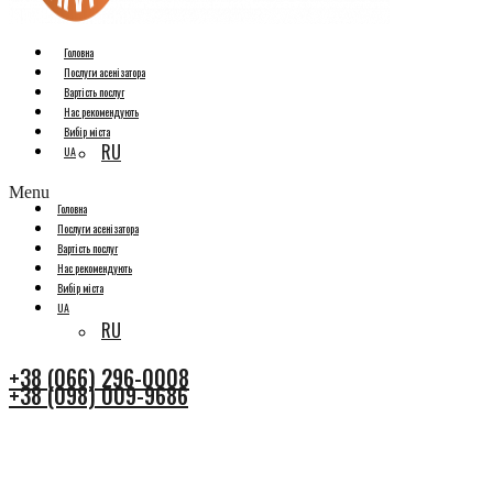
Головна
Послуги асенізатора
Вартість послуг
Нас рекомендують
Вибір міста
RU
UA
Menu
Головна
Послуги асенізатора
Вартість послуг
Нас рекомендують
Вибір міста
UA
RU
+38 (066) 296-0008
+38 (098) 009-9686