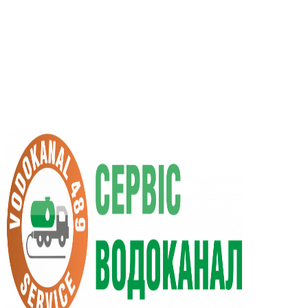
UA
RU
+38 (066) 296-0008
+38 (098) 009-9686