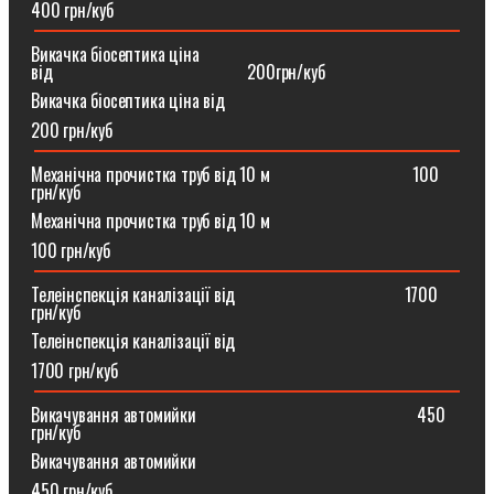
400 грн/куб
Викачка біосептика ціна
від⠀⠀⠀⠀⠀⠀⠀⠀⠀⠀⠀⠀⠀⠀⠀200грн/куб
Викачка біосептика ціна від
200 грн/куб
Механічна прочистка труб від 10 м⠀⠀⠀⠀⠀⠀⠀⠀⠀⠀⠀100
грн/куб
Механічна прочистка труб від 10 м
100 грн/куб
Телеінспекція каналізації від⠀⠀⠀⠀⠀⠀⠀⠀⠀⠀⠀⠀⠀1700
грн/куб
Телеінспекція каналізації від
1700 грн/куб
Викачування автомийки⠀⠀⠀⠀⠀⠀⠀⠀⠀⠀⠀⠀⠀⠀⠀⠀⠀450
грн/куб
Викачування автомийки
450 грн/куб