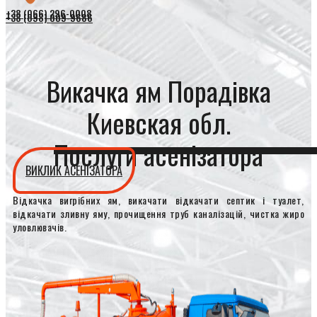
+38 (066) 296-0008
+38 (098) 009-9686
Викачка ям Порадівка
Киевская обл.
Послуги асенізатора
ВИКЛИК АСЕНІЗАТОРА
Відкачка вигрібних ям, викачати відкачати септик і туалет,
відкачати зливну яму, прочищення труб каналізацій, чистка жиро
уловлювачів.