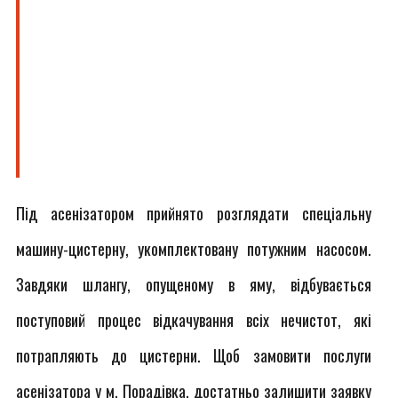
Під асенізатором прийнято розглядати спеціальну
машину-цистерну, укомплектовану потужним насосом.
Завдяки шлангу, опущеному в яму, відбувається
поступовий процес відкачування всіх нечистот, які
потрапляють до цистерни. Щоб замовити послуги
асенізатора у м. Порадівка, достатньо залишити заявку