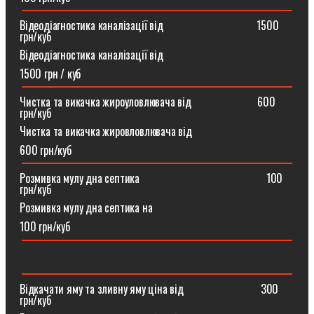
Відеодіагностика каналізації від ⠀⠀⠀⠀⠀⠀⠀⠀⠀⠀⠀1500
грн/куб
Відеодіагностика каналізації від
1500 грн / куб
Чистка та викачка жироуловлювача від⠀⠀⠀⠀⠀⠀⠀⠀600
грн/куб
Чистка та викачка жировловлювача від
600 грн/куб
Розмивка мулу дна септика ⠀⠀⠀⠀⠀⠀⠀⠀⠀⠀⠀⠀⠀⠀⠀100
грн/куб
Розмивка мулу дна септика на
100 грн/куб
Відкачати яму та зливну яму ціна від ⠀⠀⠀⠀⠀⠀⠀⠀⠀300
грн/куб