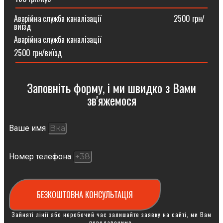
Аварійна служба каналізації ⠀⠀⠀⠀⠀⠀⠀⠀⠀⠀⠀⠀2500 грн/
виїзд
Аварійна служба каналізації
2500 грн/виїзд
Заповніть форму, і ми швидко з Вами
зв'яжемося
Ваше имя
Номер телефона
БЕЗКОШТОВНА КОНСУЛЬТАЦІЯ
Зайняті лінії або неробочий час залишайте заявку на сайті, ми Вам
передзвонимо.