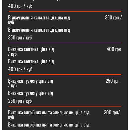
400 грн / куб
Відкачування каналізації ціна від ⠀⠀⠀⠀⠀⠀⠀⠀⠀⠀350 грн /
куб
Відкачування каналізації ціна від
350 грн / куб
Викачка септика ціна від ⠀⠀⠀⠀⠀⠀⠀⠀⠀⠀⠀⠀⠀⠀⠀400 грн
/ куб
Викачка септика ціна від
400 грн / куб
Викачка туалету ціна від ⠀⠀⠀⠀⠀⠀⠀⠀⠀⠀⠀⠀⠀⠀⠀250 грн
/ куб⠀
Викачка туалету ціна від
250 грн / куб
Викачка вигрібних ям та зливних ям ціна від ⠀⠀⠀⠀300 грн/
куб
Викачка вигрібних ям та зливних ям ціна від