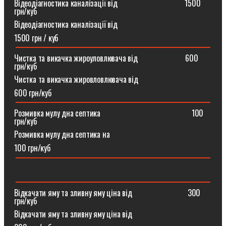
Відеодіагностика каналізації від ⠀⠀⠀⠀⠀⠀⠀⠀⠀⠀⠀1500
грн/куб
Відеодіагностика каналізації від
1500 грн / куб
Чистка та викачка жироуловлювача від⠀⠀⠀⠀⠀⠀⠀⠀600
грн/куб
Чистка та викачка жировловлювача від
600 грн/куб
Розмивка мулу дна септика ⠀⠀⠀⠀⠀⠀⠀⠀⠀⠀⠀⠀⠀⠀⠀100
грн/куб
Розмивка мулу дна септика на
100 грн/куб
Відкачати яму та зливну яму ціна від ⠀⠀⠀⠀⠀⠀⠀⠀⠀300
грн/куб
Відкачати яму та зливну яму ціна від