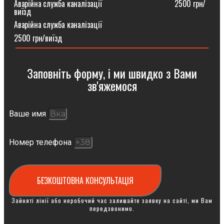
Аварійна служба каналізації ⠀⠀⠀⠀⠀⠀⠀⠀⠀⠀⠀⠀2500 грн/
виїзд
Аварійна служба каналізації
2500 грн/виїзд
Заповніть форму, і ми швидко з Вами
зв'яжемося
Ваше имя
Номер телефона
БЕЗКОШТОВНА КОНСУЛЬТАЦІЯ
Зайняті лінії або неробочий час залишайте заявку на сайті, ми Вам
передзвонимо.