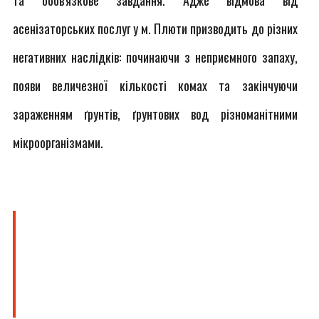
та обов'язкове завдання. Адже відмова від
асенізаторських послуг у м. Плюти призводить до різних
негативних наслідків: починаючи з неприємного запаху,
появи величезної кількості комах та закінчуючи
зараженням ґрунтів, ґрунтових вод різноманітними
мікроорганізмами.