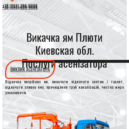
+38 (066) 296-0008
+38 (098) 009-9686
Викачка ям Плюти
Киевская обл.
Послуги асенізатора
ВИКЛИК АСЕНІЗАТОРА
Відкачка вигрібних ям, викачати відкачати септик і туалет,
відкачати зливну яму, прочищення труб каналізацій, чистка жиро
уловлювачів.