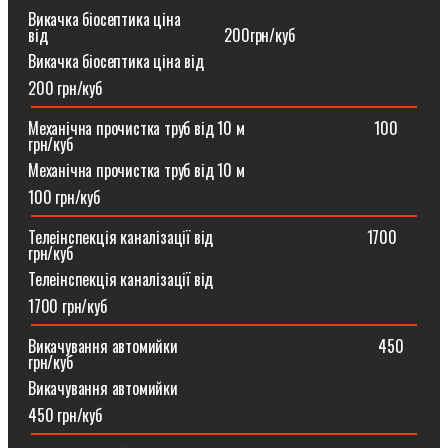
Викачка біосептика ціна
від⠀⠀⠀⠀⠀⠀⠀⠀⠀⠀⠀⠀⠀⠀⠀200грн/куб
Викачка біосептика ціна від
200 грн/куб
Механічна прочистка труб від 10 м⠀⠀⠀⠀⠀⠀⠀⠀⠀⠀⠀100
грн/куб
Механічна прочистка труб від 10 м
100 грн/куб
Телеінспекція каналізації від⠀⠀⠀⠀⠀⠀⠀⠀⠀⠀⠀⠀⠀1700
грн/куб
Телеінспекція каналізації від
1700 грн/куб
Викачування автомийки⠀⠀⠀⠀⠀⠀⠀⠀⠀⠀⠀⠀⠀⠀⠀⠀⠀450
грн/куб
Викачування автомийки
450 грн/куб