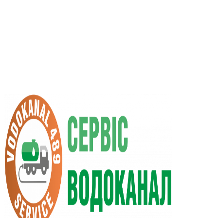
UA
RU
+38 (066) 296-0008
+38 (098) 009-9686