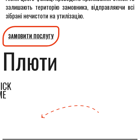
залишають територію замовника, відправляючи всі
зібрані нечистоти на утилізацію.
ЗАМОВИТИ ПОСЛУГУ
Плюти
ICK
ME