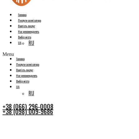
Головна
Послуги асенізатора
Вартість послуг
Нас рекомендують
Вибір міста
RU
UA
Menu
Головна
Послуги асенізатора
Вартість послуг
Нас рекомендують
Вибір міста
UA
RU
+38 (066) 296-0008
+38 (098) 009-9686