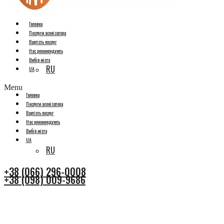
Головна
Послуги асенізатора
Вартість послуг
Нас рекомендують
Вибір міста
RU
UA
Menu
Головна
Послуги асенізатора
Вартість послуг
Нас рекомендують
Вибір міста
UA
RU
+38 (066) 296-0008
+38 (098) 009-9686