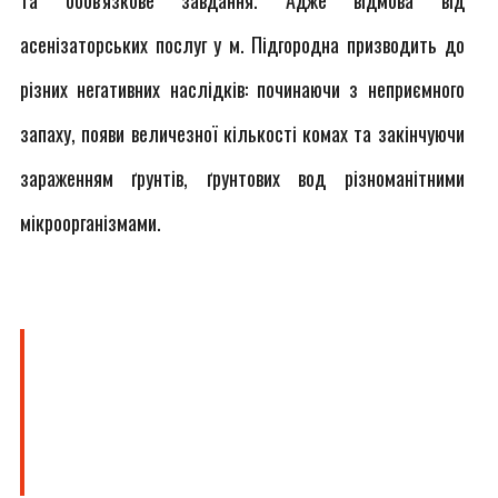
та обов'язкове завдання. Адже відмова від
асенізаторських послуг у м. Підгородна призводить до
різних негативних наслідків: починаючи з неприємного
запаху, появи величезної кількості комах та закінчуючи
зараженням ґрунтів, ґрунтових вод різноманітними
мікроорганізмами.