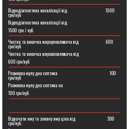
Відеодіагностика каналізації від ⠀⠀⠀⠀⠀⠀⠀⠀⠀⠀⠀1500
грн/куб
Відеодіагностика каналізації від
1500 грн / куб
Чистка та викачка жироуловлювача від⠀⠀⠀⠀⠀⠀⠀⠀600
грн/куб
Чистка та викачка жировловлювача від
600 грн/куб
Розмивка мулу дна септика ⠀⠀⠀⠀⠀⠀⠀⠀⠀⠀⠀⠀⠀⠀⠀100
грн/куб
Розмивка мулу дна септика на
100 грн/куб
Відкачати яму та зливну яму ціна від ⠀⠀⠀⠀⠀⠀⠀⠀⠀300
грн/куб