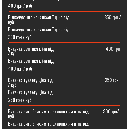
400 грн / куб
Відкачування каналізації ціна від ⠀⠀⠀⠀⠀⠀⠀⠀⠀⠀350 грн /
куб
Відкачування каналізації ціна від
350 грн / куб
Викачка септика ціна від ⠀⠀⠀⠀⠀⠀⠀⠀⠀⠀⠀⠀⠀⠀⠀400 грн
/ куб
Викачка септика ціна від
400 грн / куб
Викачка туалету ціна від ⠀⠀⠀⠀⠀⠀⠀⠀⠀⠀⠀⠀⠀⠀⠀250 грн
/ куб⠀
Викачка туалету ціна від
250 грн / куб
Викачка вигрібних ям та зливних ям ціна від ⠀⠀⠀⠀300 грн/
куб
Викачка вигрібних ям та зливних ям ціна від