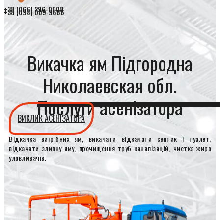
+38 (066) 296-0008
+38 (098) 009-9686
Викачка ям Підгородна
Николаевская обл.
Послуги асенізатора
ВИКЛИК АСЕНІЗАТОРА
Відкачка вигрібних ям, викачати відкачати септик і туалет,
відкачати зливну яму, прочищення труб каналізацій, чистка жиро
уловлювачів.