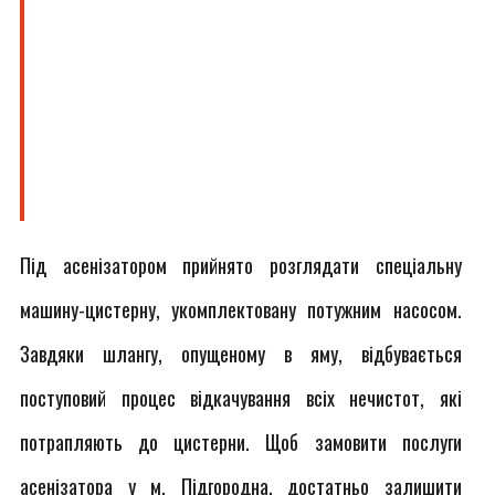
Під асенізатором прийнято розглядати спеціальну
машину-цистерну, укомплектовану потужним насосом.
Завдяки шлангу, опущеному в яму, відбувається
поступовий процес відкачування всіх нечистот, які
потрапляють до цистерни. Щоб замовити послуги
асенізатора у м. Підгородна, достатньо залишити