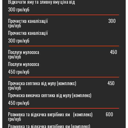
Відкачати яму та зливну яму ціна від
300 грн/куб
Прочистка каналізації⠀⠀⠀⠀⠀⠀⠀⠀⠀⠀⠀⠀⠀⠀⠀⠀⠀⠀300
грн/куб
Прочистка каналізації
300 грн/куб
Послуги мулососа⠀⠀⠀⠀⠀⠀⠀⠀⠀⠀⠀⠀⠀⠀⠀⠀⠀⠀⠀⠀⠀450
грн/куб
Послуги мулососа
450 грн/куб
Прочиска септика від мулу (комплекс) ⠀⠀⠀⠀⠀⠀⠀⠀⠀450
грн/куб
Прочиска викачка септика від мулу (комплекс)
450 грн/куб
Розмивка та відкачка вигрібних ям⠀(комплекс)⠀⠀⠀⠀600
грн/куб
Розмивка та відкачка вигрібних ям (комплекс)⠀