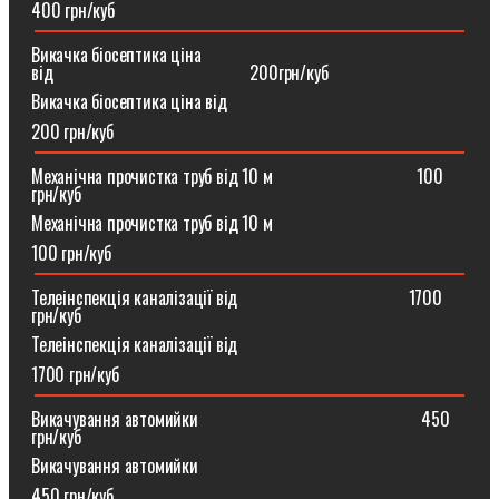
400 грн/куб
Викачка біосептика ціна
від⠀⠀⠀⠀⠀⠀⠀⠀⠀⠀⠀⠀⠀⠀⠀200грн/куб
Викачка біосептика ціна від
200 грн/куб
Механічна прочистка труб від 10 м⠀⠀⠀⠀⠀⠀⠀⠀⠀⠀⠀100
грн/куб
Механічна прочистка труб від 10 м
100 грн/куб
Телеінспекція каналізації від⠀⠀⠀⠀⠀⠀⠀⠀⠀⠀⠀⠀⠀1700
грн/куб
Телеінспекція каналізації від
1700 грн/куб
Викачування автомийки⠀⠀⠀⠀⠀⠀⠀⠀⠀⠀⠀⠀⠀⠀⠀⠀⠀450
грн/куб
Викачування автомийки
450 грн/куб