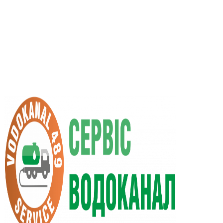
UA
RU
+38 (066) 296-0008
+38 (098) 009-9686