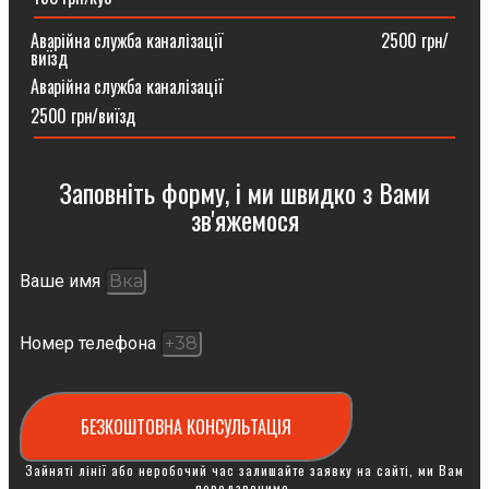
Аварійна служба каналізації ⠀⠀⠀⠀⠀⠀⠀⠀⠀⠀⠀⠀2500 грн/
виїзд
Аварійна служба каналізації
2500 грн/виїзд
Заповніть форму, і ми швидко з Вами
зв'яжемося
Ваше имя
Номер телефона
БЕЗКОШТОВНА КОНСУЛЬТАЦІЯ
Зайняті лінії або неробочий час залишайте заявку на сайті, ми Вам
передзвонимо.