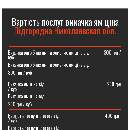
Вартість послуг викачка ям ціна
Підгородна Николаевская обл.
Викачка вигрібних ям та зливних ям ціна від ⠀⠀⠀⠀300 грн /
куб
Викачка вигрібних ям та зливних ям ціна від
300 грн / куб
Викачка ям ціна від ⠀⠀⠀⠀⠀⠀⠀⠀⠀⠀⠀⠀⠀⠀⠀⠀⠀⠀250 грн
/ куб
Викачка ям ціна від
250 грн / куб
Вартість послуги ілососа від ⠀⠀⠀⠀⠀⠀⠀⠀⠀⠀⠀⠀⠀400 грн
/ куб
Вартість послуги ілососа від