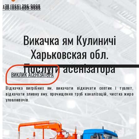
+38 (066) 296-0008
+38 (098) 009-9686
Викачка ям Кулиничі
Харьковская обл.
Послуги асенізатора
ВИКЛИК АСЕНІЗАТОРА
Відкачка вигрібних ям, викачати відкачати септик і туалет,
відкачати зливну яму, прочищення труб каналізацій, чистка жиро
уловлювачів.