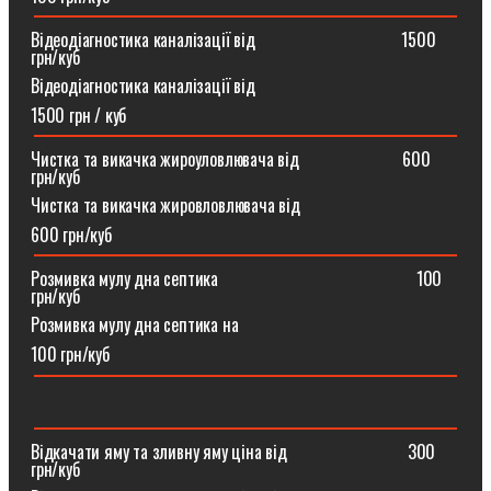
Відеодіагностика каналізації від ⠀⠀⠀⠀⠀⠀⠀⠀⠀⠀⠀1500
грн/куб
Відеодіагностика каналізації від
1500 грн / куб
Чистка та викачка жироуловлювача від⠀⠀⠀⠀⠀⠀⠀⠀600
грн/куб
Чистка та викачка жировловлювача від
600 грн/куб
Розмивка мулу дна септика ⠀⠀⠀⠀⠀⠀⠀⠀⠀⠀⠀⠀⠀⠀⠀100
грн/куб
Розмивка мулу дна септика на
100 грн/куб
Відкачати яму та зливну яму ціна від ⠀⠀⠀⠀⠀⠀⠀⠀⠀300
грн/куб