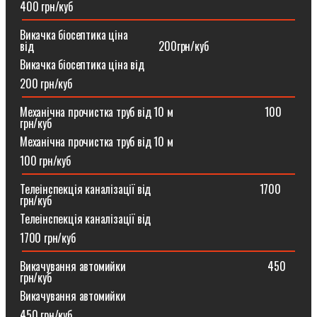
400 грн/куб
Викачка біосептика ціна
від⠀⠀⠀⠀⠀⠀⠀⠀⠀⠀⠀⠀⠀⠀⠀200грн/куб
Викачка біосептика ціна від
200 грн/куб
Механічна прочистка труб від 10 м⠀⠀⠀⠀⠀⠀⠀⠀⠀⠀⠀100
грн/куб
Механічна прочистка труб від 10 м
100 грн/куб
Телеінспекція каналізації від⠀⠀⠀⠀⠀⠀⠀⠀⠀⠀⠀⠀⠀1700
грн/куб
Телеінспекція каналізації від
1700 грн/куб
Викачування автомийки⠀⠀⠀⠀⠀⠀⠀⠀⠀⠀⠀⠀⠀⠀⠀⠀⠀450
грн/куб
Викачування автомийки
450 грн/куб