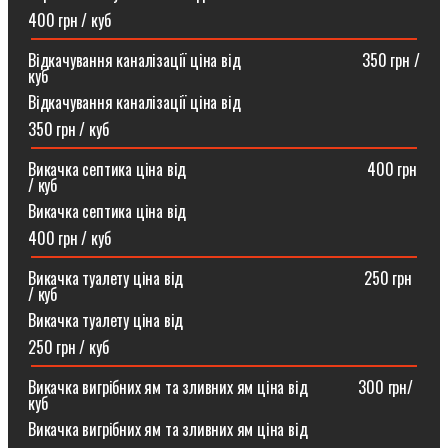
400 грн / куб
Відкачування каналізації ціна від ⠀⠀⠀⠀⠀⠀⠀⠀⠀⠀350 грн /
куб
Відкачування каналізації ціна від
350 грн / куб
Викачка септика ціна від ⠀⠀⠀⠀⠀⠀⠀⠀⠀⠀⠀⠀⠀⠀⠀400 грн
/ куб
Викачка септика ціна від
400 грн / куб
Викачка туалету ціна від ⠀⠀⠀⠀⠀⠀⠀⠀⠀⠀⠀⠀⠀⠀⠀250 грн
/ куб⠀
Викачка туалету ціна від
250 грн / куб
Викачка вигрібних ям та зливних ям ціна від ⠀⠀⠀⠀300 грн/
куб
Викачка вигрібних ям та зливних ям ціна від