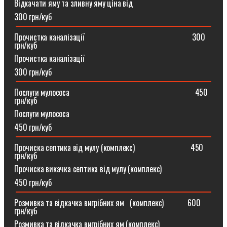
Відкачати яму та зливну яму ціна від
300 грн/куб
Прочистка каналізації⠀⠀⠀⠀⠀⠀⠀⠀⠀⠀⠀⠀⠀⠀⠀⠀⠀⠀300
грн/куб
Прочистка каналізації
300 грн/куб
Послуги мулососа⠀⠀⠀⠀⠀⠀⠀⠀⠀⠀⠀⠀⠀⠀⠀⠀⠀⠀⠀⠀⠀450
грн/куб
Послуги мулососа
450 грн/куб
Прочиска септика від мулу (комплекс) ⠀⠀⠀⠀⠀⠀⠀⠀⠀450
грн/куб
Прочиска викачка септика від мулу (комплекс)
450 грн/куб
Розмивка та відкачка вигрібних ям⠀(комплекс)⠀⠀⠀⠀600
грн/куб
Розмивка та відкачка вигрібних ям (комплекс)⠀