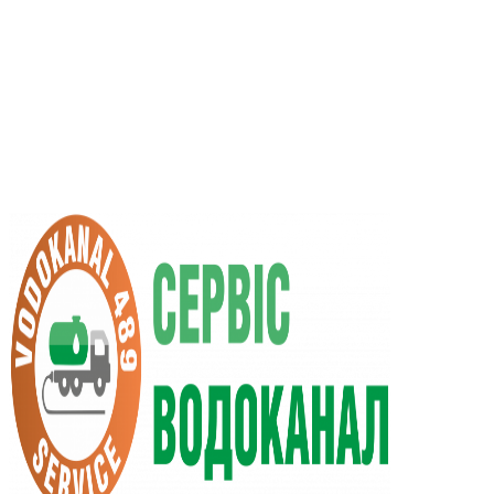
UA
RU
+38 (066) 296-0008
+38 (098) 009-9686