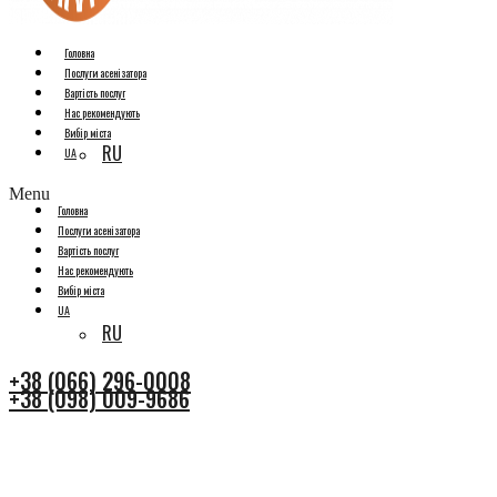
Головна
Послуги асенізатора
Вартість послуг
Нас рекомендують
Вибір міста
RU
UA
Menu
Головна
Послуги асенізатора
Вартість послуг
Нас рекомендують
Вибір міста
UA
RU
+38 (066) 296-0008
+38 (098) 009-9686