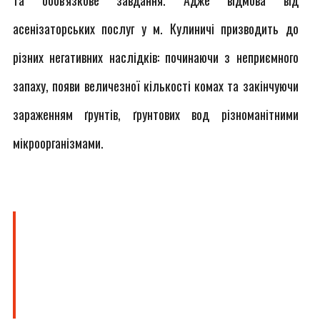
та обов'язкове завдання. Адже відмова від
асенізаторських послуг у м. Кулиничі призводить до
різних негативних наслідків: починаючи з неприємного
запаху, появи величезної кількості комах та закінчуючи
зараженням ґрунтів, ґрунтових вод різноманітними
мікроорганізмами.