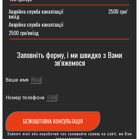
Аварійна служба каналізації ⠀⠀⠀⠀⠀⠀⠀⠀⠀⠀⠀⠀2500 грн/
виїзд
Аварійна служба каналізації
2500 грн/виїзд
Заповніть форму, і ми швидко з Вами
зв'яжемося
Ваше имя
Номер телефона
БЕЗКОШТОВНА КОНСУЛЬТАЦІЯ
Зайняті лінії або неробочий час залишайте заявку на сайті, ми Вам
передзвонимо.