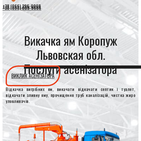
+38 (066) 296-0008
+38 (098) 009-9686
Викачка ям Коропуж
Львовская обл.
Послуги асенізатора
ВИКЛИК АСЕНІЗАТОРА
Відкачка вигрібних ям, викачати відкачати септик і туалет,
відкачати зливну яму, прочищення труб каналізацій, чистка жиро
уловлювачів.