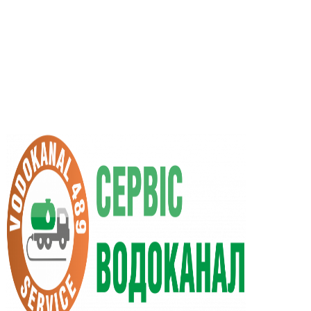
UA
RU
+38 (066) 296-0008
+38 (098) 009-9686