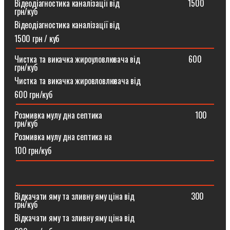
Відеодіагностика каналізації від ⠀⠀⠀⠀⠀⠀⠀⠀⠀⠀⠀1500
грн/куб
Відеодіагностика каналізації від
1500 грн / куб
Чистка та викачка жироуловлювача від⠀⠀⠀⠀⠀⠀⠀⠀600
грн/куб
Чистка та викачка жировловлювача від
600 грн/куб
Розмивка мулу дна септика ⠀⠀⠀⠀⠀⠀⠀⠀⠀⠀⠀⠀⠀⠀⠀100
грн/куб
Розмивка мулу дна септика на
100 грн/куб
Відкачати яму та зливну яму ціна від ⠀⠀⠀⠀⠀⠀⠀⠀⠀300
грн/куб
Відкачати яму та зливну яму ціна від