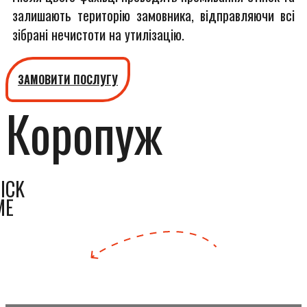
залишають територію замовника, відправляючи всі
зібрані нечистоти на утилізацію.
ЗАМОВИТИ ПОСЛУГУ
Коропуж
ICK
ME