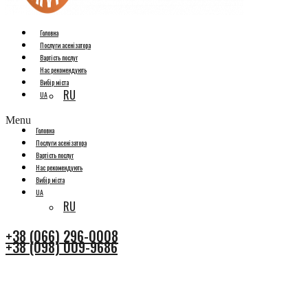
Головна
Послуги асенізатора
Вартість послуг
Нас рекомендують
Вибір міста
RU
UA
Menu
Головна
Послуги асенізатора
Вартість послуг
Нас рекомендують
Вибір міста
UA
RU
+38 (066) 296-0008
+38 (098) 009-9686