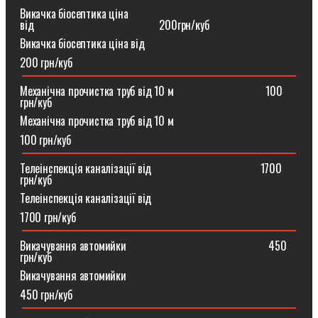
Викачка біосептика ціна
від⠀⠀⠀⠀⠀⠀⠀⠀⠀⠀⠀⠀⠀⠀⠀200грн/куб
Викачка біосептика ціна від
200 грн/куб
Механічна прочистка труб від 10 м⠀⠀⠀⠀⠀⠀⠀⠀⠀⠀⠀100
грн/куб
Механічна прочистка труб від 10 м
100 грн/куб
Телеінспекція каналізації від⠀⠀⠀⠀⠀⠀⠀⠀⠀⠀⠀⠀⠀1700
грн/куб
Телеінспекція каналізації від
1700 грн/куб
Викачування автомийки⠀⠀⠀⠀⠀⠀⠀⠀⠀⠀⠀⠀⠀⠀⠀⠀⠀450
грн/куб
Викачування автомийки
450 грн/куб