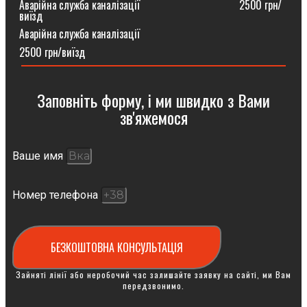
Аварійна служба каналізації ⠀⠀⠀⠀⠀⠀⠀⠀⠀⠀⠀⠀2500 грн/
виїзд
Аварійна служба каналізації
2500 грн/виїзд
Заповніть форму, і ми швидко з Вами
зв'яжемося
Ваше имя
Номер телефона
БЕЗКОШТОВНА КОНСУЛЬТАЦІЯ
Зайняті лінії або неробочий час залишайте заявку на сайті, ми Вам
передзвонимо.