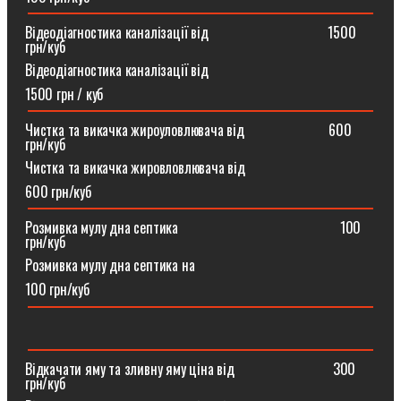
Відеодіагностика каналізації від ⠀⠀⠀⠀⠀⠀⠀⠀⠀⠀⠀1500
грн/куб
Відеодіагностика каналізації від
1500 грн / куб
Чистка та викачка жироуловлювача від⠀⠀⠀⠀⠀⠀⠀⠀600
грн/куб
Чистка та викачка жировловлювача від
600 грн/куб
Розмивка мулу дна септика ⠀⠀⠀⠀⠀⠀⠀⠀⠀⠀⠀⠀⠀⠀⠀100
грн/куб
Розмивка мулу дна септика на
100 грн/куб
Відкачати яму та зливну яму ціна від ⠀⠀⠀⠀⠀⠀⠀⠀⠀300
грн/куб