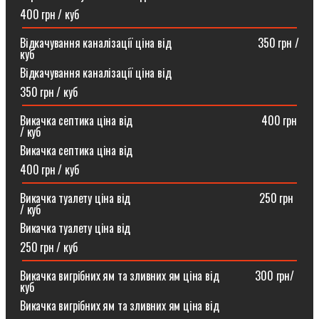
400 грн / куб
Відкачування каналізації ціна від ⠀⠀⠀⠀⠀⠀⠀⠀⠀⠀350 грн /
куб
Відкачування каналізації ціна від
350 грн / куб
Викачка септика ціна від ⠀⠀⠀⠀⠀⠀⠀⠀⠀⠀⠀⠀⠀⠀⠀400 грн
/ куб
Викачка септика ціна від
400 грн / куб
Викачка туалету ціна від ⠀⠀⠀⠀⠀⠀⠀⠀⠀⠀⠀⠀⠀⠀⠀250 грн
/ куб⠀
Викачка туалету ціна від
250 грн / куб
Викачка вигрібних ям та зливних ям ціна від ⠀⠀⠀⠀300 грн/
куб
Викачка вигрібних ям та зливних ям ціна від