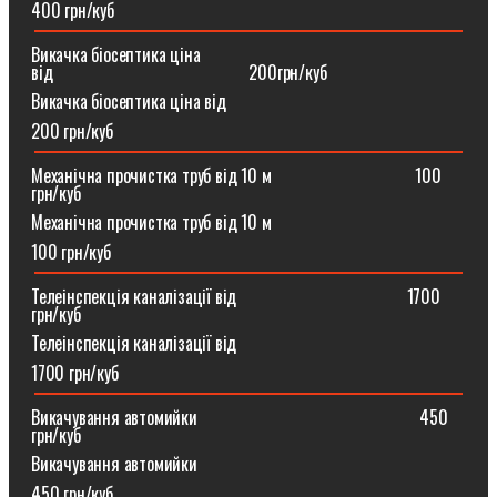
400 грн/куб
Викачка біосептика ціна
від⠀⠀⠀⠀⠀⠀⠀⠀⠀⠀⠀⠀⠀⠀⠀200грн/куб
Викачка біосептика ціна від
200 грн/куб
Механічна прочистка труб від 10 м⠀⠀⠀⠀⠀⠀⠀⠀⠀⠀⠀100
грн/куб
Механічна прочистка труб від 10 м
100 грн/куб
Телеінспекція каналізації від⠀⠀⠀⠀⠀⠀⠀⠀⠀⠀⠀⠀⠀1700
грн/куб
Телеінспекція каналізації від
1700 грн/куб
Викачування автомийки⠀⠀⠀⠀⠀⠀⠀⠀⠀⠀⠀⠀⠀⠀⠀⠀⠀450
грн/куб
Викачування автомийки
450 грн/куб