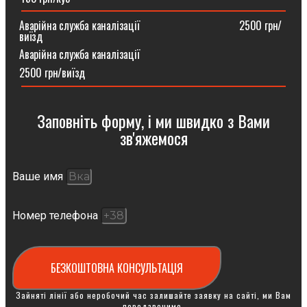
Аварійна служба каналізації ⠀⠀⠀⠀⠀⠀⠀⠀⠀⠀⠀⠀2500 грн/
виїзд
Аварійна служба каналізації
2500 грн/виїзд
Заповніть форму, і ми швидко з Вами
зв'яжемося
Ваше имя
Номер телефона
БЕЗКОШТОВНА КОНСУЛЬТАЦІЯ
Зайняті лінії або неробочий час залишайте заявку на сайті, ми Вам
передзвонимо.