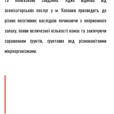
та обов'язкове завдання. Адже відмова від
асенізаторських послуг у м. Копанки призводить до
різних негативних наслідків: починаючи з неприємного
запаху, появи величезної кількості комах та закінчуючи
зараженням ґрунтів, ґрунтових вод різноманітними
мікроорганізмами.