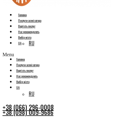
Головна
Послуги асенізатора
Вартість послуг
Нас рекомендують
Вибір міста
RU
UA
Menu
Головна
Послуги асенізатора
Вартість послуг
Нас рекомендують
Вибір міста
UA
RU
+38 (066) 296-0008
+38 (098) 009-9686