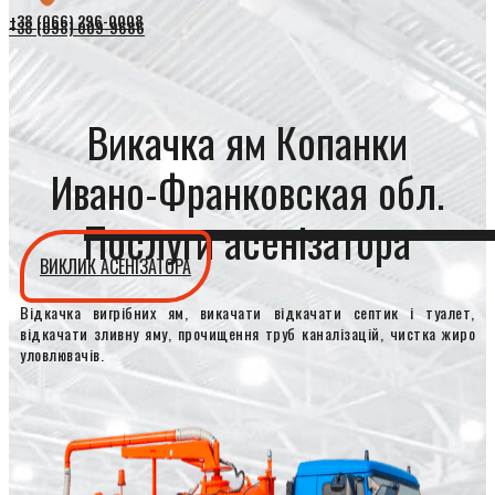
+38 (066) 296-0008
+38 (098) 009-9686
Викачка ям Копанки
Ивано-Франковская обл.
Послуги асенізатора
ВИКЛИК АСЕНІЗАТОРА
Відкачка вигрібних ям, викачати відкачати септик і туалет,
відкачати зливну яму, прочищення труб каналізацій, чистка жиро
уловлювачів.