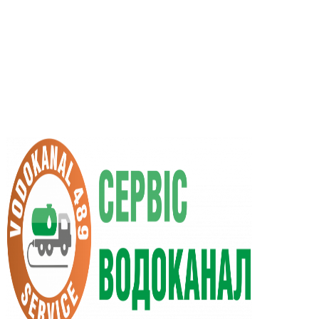
UA
RU
+38 (066) 296-0008
+38 (098) 009-9686