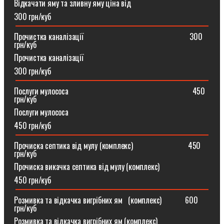
Відкачати яму та зливну яму ціна від
300 грн/куб
Прочистка каналізації⠀⠀⠀⠀⠀⠀⠀⠀⠀⠀⠀⠀⠀⠀⠀⠀⠀⠀300
грн/куб
Прочистка каналізації
300 грн/куб
Послуги мулососа⠀⠀⠀⠀⠀⠀⠀⠀⠀⠀⠀⠀⠀⠀⠀⠀⠀⠀⠀⠀⠀450
грн/куб
Послуги мулососа
450 грн/куб
Прочиска септика від мулу (комплекс) ⠀⠀⠀⠀⠀⠀⠀⠀⠀450
грн/куб
Прочиска викачка септика від мулу (комплекс)
450 грн/куб
Розмивка та відкачка вигрібних ям⠀(комплекс)⠀⠀⠀⠀600
грн/куб
Розмивка та відкачка вигрібних ям (комплекс)⠀