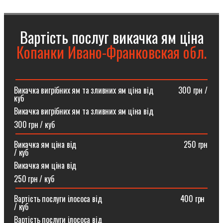
Вартість послуг викачка ям ціна
Копанки Ивано-Франковская обл.
Викачка вигрібних ям та зливних ям ціна від ⠀⠀⠀⠀300 грн /
куб
Викачка вигрібних ям та зливних ям ціна від
300 грн / куб
Викачка ям ціна від ⠀⠀⠀⠀⠀⠀⠀⠀⠀⠀⠀⠀⠀⠀⠀⠀⠀⠀250 грн
/ куб
Викачка ям ціна від
250 грн / куб
Вартість послуги ілососа від ⠀⠀⠀⠀⠀⠀⠀⠀⠀⠀⠀⠀⠀400 грн
/ куб
Вартість послуги ілососа від