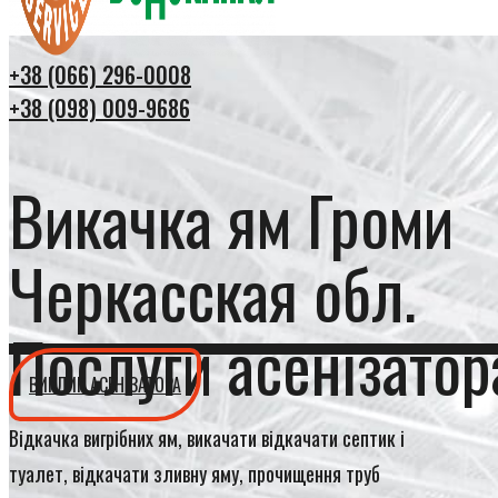
+38 (066) 296-0008
+38 (098) 009-9686
Викачка ям Громи
Черкасская обл.
Послуги асенізатор
ВИКЛИК АСЕНІЗАТОРА
Відкачка вигрібних ям, викачати відкачати септик і
туалет, відкачати зливну яму, прочищення труб