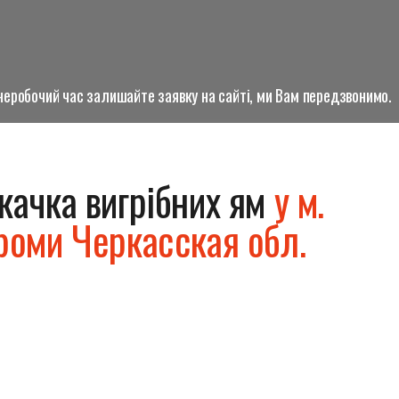
о неробочий час залишайте заявку на сайті, ми Вам передзвонимо.
качка вигрібних ям
у м.
роми Черкасская обл.