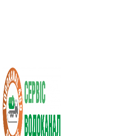
Послуги асенізатора
Вартість послуг
Нас рекомендують
Вибір міста
UA
RU
+38 (066) 296-0008
+38 (098) 009-9686