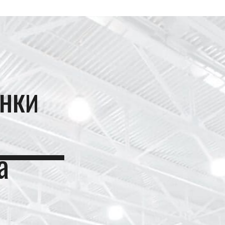
нки
а