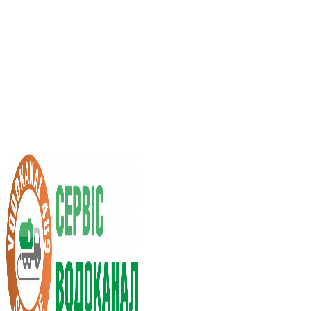
Послуги асенізатора
Вартість послуг
Нас рекомендують
Вибір міста
UA
RU
+38 (066) 296-0008
+38 (098) 009-9686