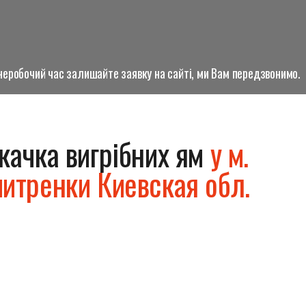
о неробочий час залишайте заявку на сайті, ми Вам передзвонимо.
качка вигрібних ям
у м.
итренки Киевская обл.