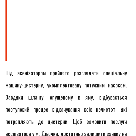
Під асенізатором прийнято розглядати спеціальну
машину-цистерну, укомплектовану потужним насосом.
Завдяки шлангу, опущеному в яму, відбувається
поступовий процес відкачування всіх нечистот, які
потрапляють до цистерни. Щоб замовити послуги
асенізатора у м. Дівочки, достатньо залишити заявку на