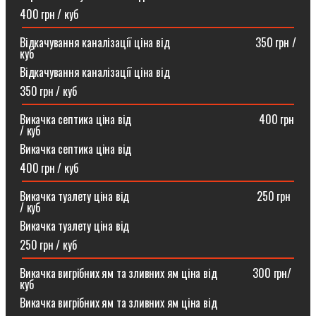
400 грн / куб
Відкачування каналізації ціна від ⠀⠀⠀⠀⠀⠀⠀⠀⠀⠀350 грн /
куб
Відкачування каналізації ціна від
350 грн / куб
Викачка септика ціна від ⠀⠀⠀⠀⠀⠀⠀⠀⠀⠀⠀⠀⠀⠀⠀400 грн
/ куб
Викачка септика ціна від
400 грн / куб
Викачка туалету ціна від ⠀⠀⠀⠀⠀⠀⠀⠀⠀⠀⠀⠀⠀⠀⠀250 грн
/ куб⠀
Викачка туалету ціна від
250 грн / куб
Викачка вигрібних ям та зливних ям ціна від ⠀⠀⠀⠀300 грн/
куб
Викачка вигрібних ям та зливних ям ціна від