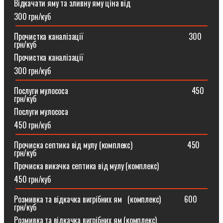
Відкачати яму та зливну яму ціна від
300 грн/куб
Прочистка каналізації⠀⠀⠀⠀⠀⠀⠀⠀⠀⠀⠀⠀⠀⠀⠀⠀⠀⠀300
грн/куб
Прочистка каналізації
300 грн/куб
Послуги мулососа⠀⠀⠀⠀⠀⠀⠀⠀⠀⠀⠀⠀⠀⠀⠀⠀⠀⠀⠀⠀⠀450
грн/куб
Послуги мулососа
450 грн/куб
Прочиска септика від мулу (комплекс) ⠀⠀⠀⠀⠀⠀⠀⠀⠀450
грн/куб
Прочиска викачка септика від мулу (комплекс)
450 грн/куб
Розмивка та відкачка вигрібних ям⠀(комплекс)⠀⠀⠀⠀600
грн/куб
Розмивка та відкачка вигрібних ям (комплекс)⠀