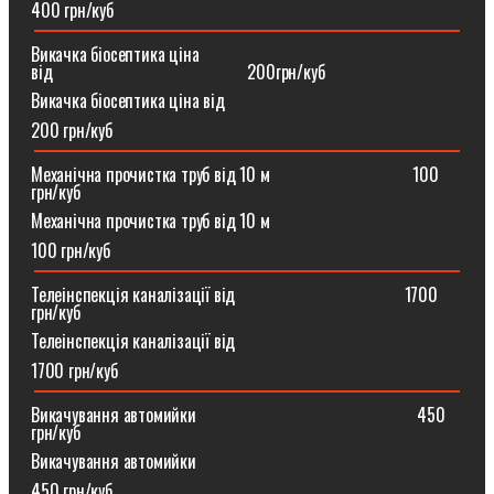
400 грн/куб
Викачка біосептика ціна
від⠀⠀⠀⠀⠀⠀⠀⠀⠀⠀⠀⠀⠀⠀⠀200грн/куб
Викачка біосептика ціна від
200 грн/куб
Механічна прочистка труб від 10 м⠀⠀⠀⠀⠀⠀⠀⠀⠀⠀⠀100
грн/куб
Механічна прочистка труб від 10 м
100 грн/куб
Телеінспекція каналізації від⠀⠀⠀⠀⠀⠀⠀⠀⠀⠀⠀⠀⠀1700
грн/куб
Телеінспекція каналізації від
1700 грн/куб
Викачування автомийки⠀⠀⠀⠀⠀⠀⠀⠀⠀⠀⠀⠀⠀⠀⠀⠀⠀450
грн/куб
Викачування автомийки
450 грн/куб