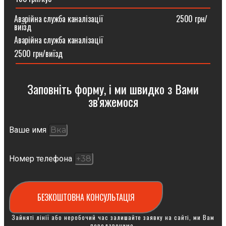
Аварійна служба каналізації ⠀⠀⠀⠀⠀⠀⠀⠀⠀⠀⠀⠀2500 грн/
виїзд
Аварійна служба каналізації
2500 грн/виїзд
Заповніть форму, і ми швидко з Вами
зв'яжемося
Ваше имя
Номер телефона
БЕЗКОШТОВНА КОНСУЛЬТАЦІЯ
Зайняті лінії або неробочий час залишайте заявку на сайті, ми Вам
передзвонимо.