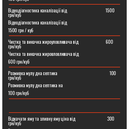
Відеодіагностика каналізації від ⠀⠀⠀⠀⠀⠀⠀⠀⠀⠀⠀1500
грн/куб
Відеодіагностика каналізації від
1500 грн / куб
Чистка та викачка жироуловлювача від⠀⠀⠀⠀⠀⠀⠀⠀600
грн/куб
Чистка та викачка жировловлювача від
600 грн/куб
Розмивка мулу дна септика ⠀⠀⠀⠀⠀⠀⠀⠀⠀⠀⠀⠀⠀⠀⠀100
грн/куб
Розмивка мулу дна септика на
100 грн/куб
Відкачати яму та зливну яму ціна від ⠀⠀⠀⠀⠀⠀⠀⠀⠀300
грн/куб