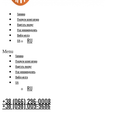
Головна
Послуги асенізатора
Вартість послуг
Нас рекомендують
Вибір міста
RU
UA
Menu
Головна
Послуги асенізатора
Вартість послуг
Нас рекомендують
Вибір міста
UA
RU
+38 (066) 296-0008
+38 (098) 009-9686