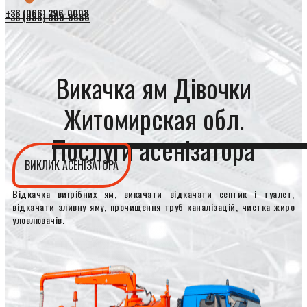
+38 (066) 296-0008
+38 (098) 009-9686
Викачка ям Дівочки
Житомирская обл.
Послуги асенізатора
ВИКЛИК АСЕНІЗАТОРА
Відкачка вигрібних ям, викачати відкачати септик і туалет,
відкачати зливну яму, прочищення труб каналізацій, чистка жиро
уловлювачів.