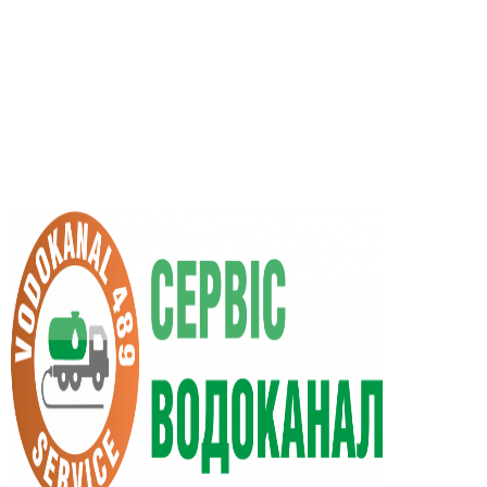
UA
RU
+38 (066) 296-0008
+38 (098) 009-9686