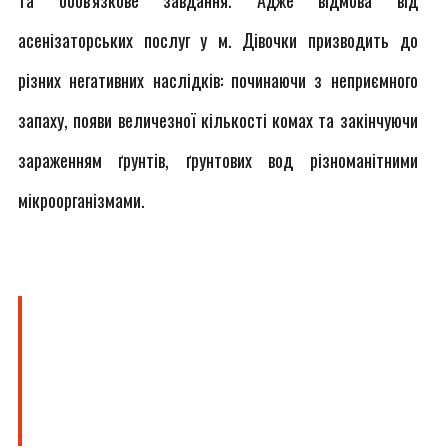
та обов'язкове завдання. Адже відмова від
асенізаторських послуг у м. Дівочки призводить до
різних негативних наслідків: починаючи з неприємного
запаху, появи величезної кількості комах та закінчуючи
зараженням ґрунтів, ґрунтових вод різноманітними
мікроорганізмами.