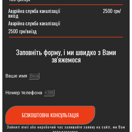
Аварійна служба каналізації ⠀⠀⠀⠀⠀⠀⠀⠀⠀⠀⠀⠀2500 грн/
виїзд
Аварійна служба каналізації
2500 грн/виїзд
Заповніть форму, і ми швидко з Вами
зв'яжемося
Ваше имя
Номер телефона
БЕЗКОШТОВНА КОНСУЛЬТАЦІЯ
Зайняті лінії або неробочий час залишайте заявку на сайті, ми Вам
передзвонимо.