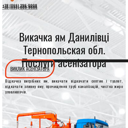
+38 (066) 296-0008
+38 (098) 009-9686
Викачка ям Данилівці
Тернопольская обл.
Послуги асенізатора
ВИКЛИК АСЕНІЗАТОРА
Відкачка вигрібних ям, викачати відкачати септик і туалет,
відкачати зливну яму, прочищення труб каналізацій, чистка жиро
уловлювачів.