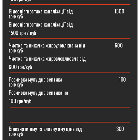
Відеодіагностика каналізації від ⠀⠀⠀⠀⠀⠀⠀⠀⠀⠀⠀1500
грн/куб
Відеодіагностика каналізації від
1500 грн / куб
Чистка та викачка жироуловлювача від⠀⠀⠀⠀⠀⠀⠀⠀600
грн/куб
Чистка та викачка жировловлювача від
600 грн/куб
Розмивка мулу дна септика ⠀⠀⠀⠀⠀⠀⠀⠀⠀⠀⠀⠀⠀⠀⠀100
грн/куб
Розмивка мулу дна септика на
100 грн/куб
Відкачати яму та зливну яму ціна від ⠀⠀⠀⠀⠀⠀⠀⠀⠀300
грн/куб