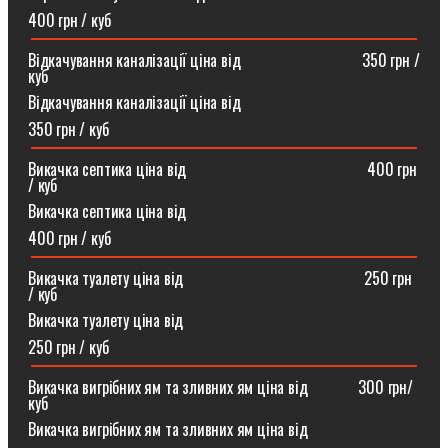
400 грн / куб
Відкачування каналізації ціна від ⠀⠀⠀⠀⠀⠀⠀⠀⠀⠀350 грн /
куб
Відкачування каналізації ціна від
350 грн / куб
Викачка септика ціна від ⠀⠀⠀⠀⠀⠀⠀⠀⠀⠀⠀⠀⠀⠀⠀400 грн
/ куб
Викачка септика ціна від
400 грн / куб
Викачка туалету ціна від ⠀⠀⠀⠀⠀⠀⠀⠀⠀⠀⠀⠀⠀⠀⠀250 грн
/ куб⠀
Викачка туалету ціна від
250 грн / куб
Викачка вигрібних ям та зливних ям ціна від ⠀⠀⠀⠀300 грн/
куб
Викачка вигрібних ям та зливних ям ціна від