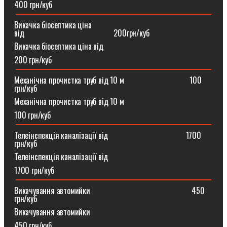
400 грн/куб
Викачка біосептика ціна
від⠀⠀⠀⠀⠀⠀⠀⠀⠀⠀⠀⠀⠀⠀⠀200грн/куб
Викачка біосептика ціна від
200 грн/куб
Механічна прочистка труб від 10 м⠀⠀⠀⠀⠀⠀⠀⠀⠀⠀⠀100
грн/куб
Механічна прочистка труб від 10 м
100 грн/куб
Телеінспекція каналізації від⠀⠀⠀⠀⠀⠀⠀⠀⠀⠀⠀⠀⠀1700
грн/куб
Телеінспекція каналізації від
1700 грн/куб
Викачування автомийки⠀⠀⠀⠀⠀⠀⠀⠀⠀⠀⠀⠀⠀⠀⠀⠀⠀450
грн/куб
Викачування автомийки
450 грн/куб