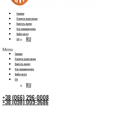
Головна
Послуги асенізатора
Вартість послуг
Нас рекомендують
Вибір міста
RU
UA
Menu
Головна
Послуги асенізатора
Вартість послуг
Нас рекомендують
Вибір міста
UA
RU
+38 (066) 296-0008
+38 (098) 009-9686