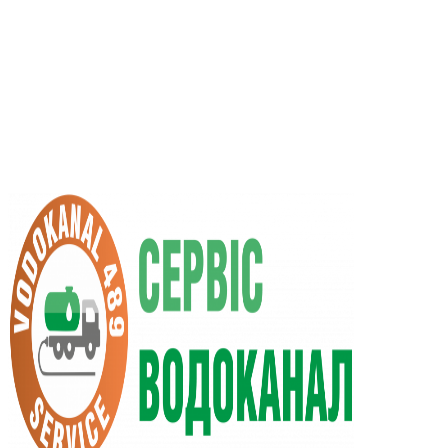
UA
RU
+38 (066) 296-0008
+38 (098) 009-9686