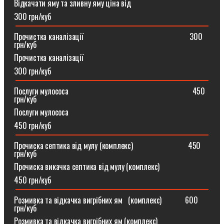
Відкачати яму та зливну яму ціна від
300 грн/куб
Прочистка каналізації⠀⠀⠀⠀⠀⠀⠀⠀⠀⠀⠀⠀⠀⠀⠀⠀⠀⠀300
грн/куб
Прочистка каналізації
300 грн/куб
Послуги мулососа⠀⠀⠀⠀⠀⠀⠀⠀⠀⠀⠀⠀⠀⠀⠀⠀⠀⠀⠀⠀⠀450
грн/куб
Послуги мулососа
450 грн/куб
Прочиска септика від мулу (комплекс) ⠀⠀⠀⠀⠀⠀⠀⠀⠀450
грн/куб
Прочиска викачка септика від мулу (комплекс)
450 грн/куб
Розмивка та відкачка вигрібних ям⠀(комплекс)⠀⠀⠀⠀600
грн/куб
Розмивка та відкачка вигрібних ям (комплекс)⠀