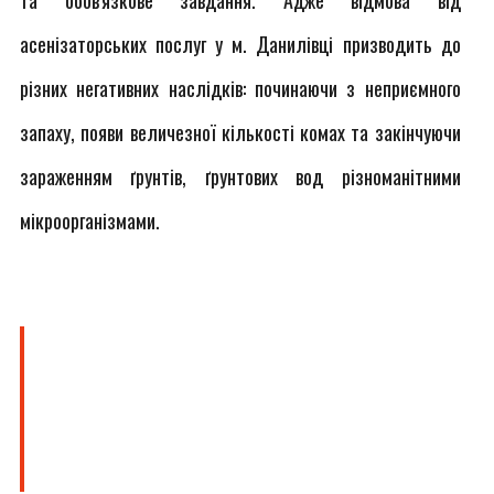
та обов'язкове завдання. Адже відмова від
асенізаторських послуг у м. Данилівці призводить до
різних негативних наслідків: починаючи з неприємного
запаху, появи величезної кількості комах та закінчуючи
зараженням ґрунтів, ґрунтових вод різноманітними
мікроорганізмами.