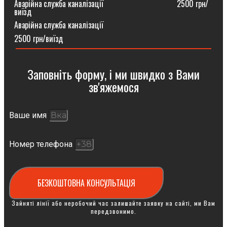
Аварійна служба каналізації ⠀⠀⠀⠀⠀⠀⠀⠀⠀⠀⠀⠀2500 грн/
виїзд
Аварійна служба каналізації
2500 грн/виїзд
Заповніть форму, і ми швидко з Вами
зв'яжемося
Ваше имя
Номер телефона
БЕЗКОШТОВНА КОНСУЛЬТАЦІЯ
Зайняті лінії або неробочий час залишайте заявку на сайті, ми Вам
передзвонимо.