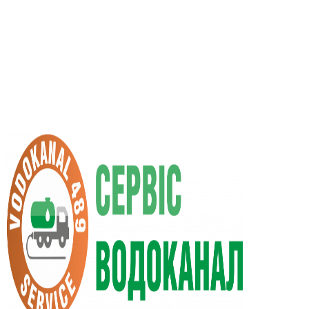
UA
RU
+38 (066) 296-0008
+38 (098) 009-9686