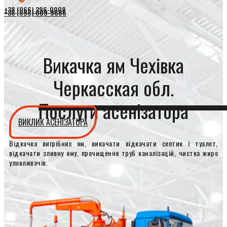
+38 (066) 296-0008
+38 (098) 009-9686
Викачка ям Чехівка
Черкасская обл.
Послуги асенізатора
ВИКЛИК АСЕНІЗАТОРА
Відкачка вигрібних ям, викачати відкачати септик і туалет,
відкачати зливну яму, прочищення труб каналізацій, чистка жиро
уловлювачів.