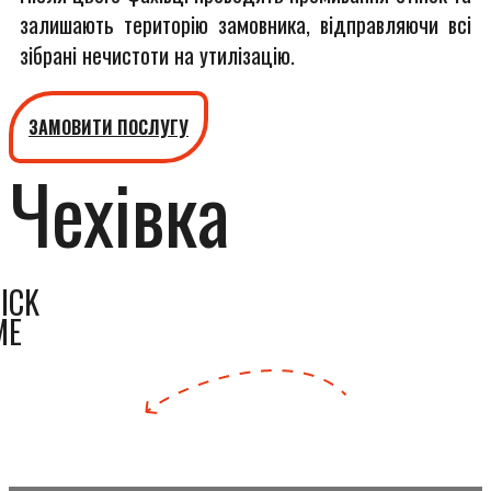
залишають територію замовника, відправляючи всі
зібрані нечистоти на утилізацію.
ЗАМОВИТИ ПОСЛУГУ
Чехівка
ICK
ME