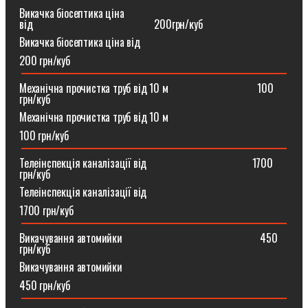
Викачка біосептика ціна
від⠀⠀⠀⠀⠀⠀⠀⠀⠀⠀⠀⠀⠀⠀⠀200грн/куб
Викачка біосептика ціна від
200 грн/куб
Механічна прочистка труб від 10 м⠀⠀⠀⠀⠀⠀⠀⠀⠀⠀⠀100
грн/куб
Механічна прочистка труб від 10 м
100 грн/куб
Телеінспекція каналізації від⠀⠀⠀⠀⠀⠀⠀⠀⠀⠀⠀⠀⠀1700
грн/куб
Телеінспекція каналізації від
1700 грн/куб
Викачування автомийки⠀⠀⠀⠀⠀⠀⠀⠀⠀⠀⠀⠀⠀⠀⠀⠀⠀450
грн/куб
Викачування автомийки
450 грн/куб