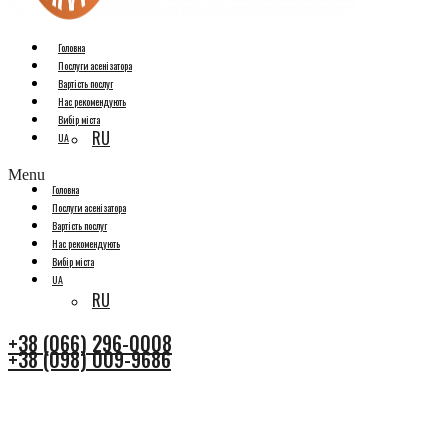
Головна
Послуги асенізатора
Вартість послуг
Нас рекомендують
Вибір міста
RU
UA
Menu
Головна
Послуги асенізатора
Вартість послуг
Нас рекомендують
Вибір міста
UA
RU
+38 (066) 296-0008
+38 (098) 009-9686