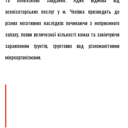
та обов'язкове завдання. Адже відмова від
асенізаторських послуг у м. Чехівка призводить до
різних негативних наслідків: починаючи з неприємного
запаху, появи величезної кількості комах та закінчуючи
зараженням ґрунтів, ґрунтових вод різноманітними
мікроорганізмами.