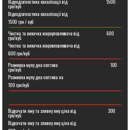
Відеодіагностика каналізації від ⠀⠀⠀⠀⠀⠀⠀⠀⠀⠀⠀1500
грн/куб
Відеодіагностика каналізації від
1500 грн / куб
Чистка та викачка жироуловлювача від⠀⠀⠀⠀⠀⠀⠀⠀600
грн/куб
Чистка та викачка жировловлювача від
600 грн/куб
Розмивка мулу дна септика ⠀⠀⠀⠀⠀⠀⠀⠀⠀⠀⠀⠀⠀⠀⠀100
грн/куб
Розмивка мулу дна септика на
100 грн/куб
Відкачати яму та зливну яму ціна від ⠀⠀⠀⠀⠀⠀⠀⠀⠀300
грн/куб
Відкачати яму та зливну яму ціна від