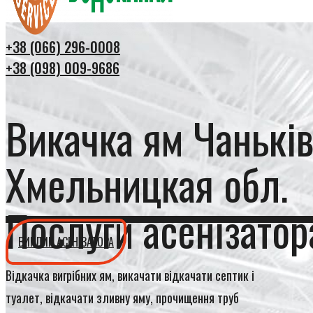
+38 (066) 296-0008
+38 (098) 009-9686
Викачка ям Чанькі
Хмельницкая обл.
Послуги асенізатор
ВИКЛИК АСЕНІЗАТОРА
Відкачка вигрібних ям, викачати відкачати септик і
туалет, відкачати зливну яму, прочищення труб