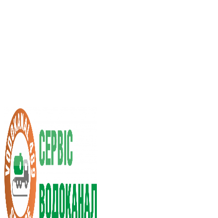
Послуги асенізатора
Вартість послуг
Нас рекомендують
Вибір міста
UA
RU
+38 (066) 296-0008
+38 (098) 009-9686