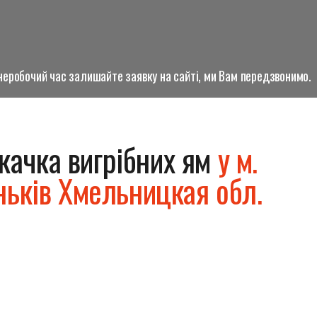
о неробочий час залишайте заявку на сайті, ми Вам передзвонимо.
качка вигрібних ям
у м.
ньків Хмельницкая обл.