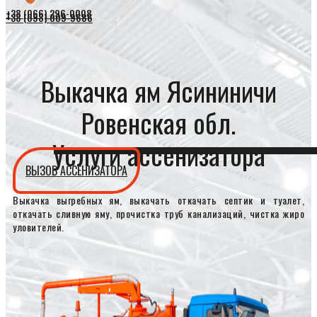
+38 (066) 296-0008
+38 (098) 009-9686
Выкачка ям Ясининичи
Ровенская обл.
Услуги ассенизатора
ВЫЗОВ АССЕНИЗАТОРА
Выкачка выгребных ям, выкачать откачать септик и туалет,
откачать сливную яму, прочистка труб канализаций, чистка жиро
уловителей.