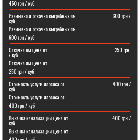
450 грн / куб
Размывка и откачка выгребных ям⠀⠀⠀⠀⠀⠀⠀⠀⠀⠀600 грн /
куб
Размывка и откачка выгребных ям
600 грн / куб
Откачка ям цена от ⠀⠀⠀⠀⠀⠀⠀⠀⠀⠀⠀⠀⠀⠀⠀⠀⠀⠀250 грн
/ куб
Откачка ям цена от
250 грн / куб
Стоимость услуги илососа от⠀⠀⠀⠀⠀⠀⠀⠀⠀⠀⠀⠀⠀400 грн /
куб
Стоимость услуги илососа от
400 грн / куб
Выкачка канализации цена от⠀⠀⠀⠀⠀⠀⠀⠀⠀⠀⠀⠀400 грн /
куб
Выкачка канализации цена от
400 грн / куб