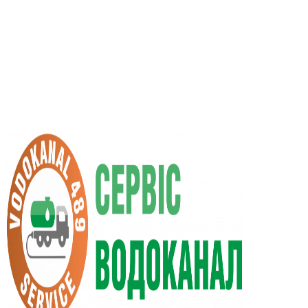
RU
UA
+38 (066) 296-0008
+38 (098) 009-9686