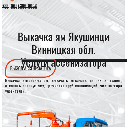
+38 (066) 296-0008
+38 (098) 009-9686
Выкачка ям Якушинци
Винницкая обл.
Услуги ассенизатора
ВЫЗОВ АССЕНИЗАТОРА
Выкачка выгребных ям, выкачать откачать септик и туалет,
откачать сливную яму, прочистка труб канализаций, чистка жиро
уловителей.