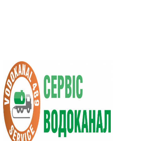
RU
UA
+38 (066) 296-0008
+38 (098) 009-9686