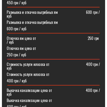
450 грн / куб
Размывка и откачка выгребных ям⠀⠀⠀⠀⠀⠀⠀⠀⠀⠀600 грн /
куб
Размывка и откачка выгребных ям
600 грн / куб
Откачка ям цена от ⠀⠀⠀⠀⠀⠀⠀⠀⠀⠀⠀⠀⠀⠀⠀⠀⠀⠀250 грн
/ куб
Откачка ям цена от
250 грн / куб
Стоимость услуги илососа от⠀⠀⠀⠀⠀⠀⠀⠀⠀⠀⠀⠀⠀400 грн /
куб
Стоимость услуги илососа от
400 грн / куб
Выкачка канализации цена от⠀⠀⠀⠀⠀⠀⠀⠀⠀⠀⠀⠀400 грн /
куб
Выкачка канализации цена от
400 грн / куб