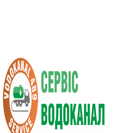
RU
UA
+38 (066) 296-0008
+38 (098) 009-9686