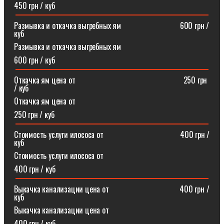
450 грн / куб
Размывка и откачка выгребных ям⠀⠀⠀⠀⠀⠀⠀⠀⠀⠀600 грн /
куб
Размывка и откачка выгребных ям
600 грн / куб
Откачка ям цена от ⠀⠀⠀⠀⠀⠀⠀⠀⠀⠀⠀⠀⠀⠀⠀⠀⠀⠀250 грн
/ куб
Откачка ям цена от
250 грн / куб
Стоимость услуги илососа от⠀⠀⠀⠀⠀⠀⠀⠀⠀⠀⠀⠀⠀400 грн /
куб
Стоимость услуги илососа от
400 грн / куб
Выкачка канализации цена от⠀⠀⠀⠀⠀⠀⠀⠀⠀⠀⠀⠀400 грн /
куб
Выкачка канализации цена от
400 грн / куб