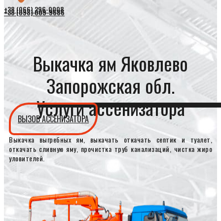
+38 (066) 296-0008
+38 (098) 009-9686
Выкачка ям Яковлево
Запорожская обл.
Услуги ассенизатора
ВЫЗОВ АССЕНИЗАТОРА
Выкачка выгребных ям, выкачать откачать септик и туалет,
откачать сливную яму, прочистка труб канализаций, чистка жиро
уловителей.