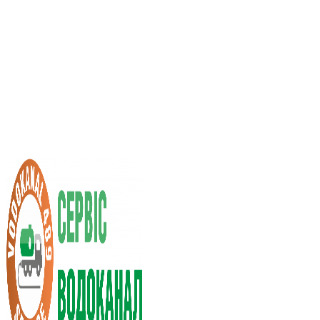
Услуги ассенизатора
Стоимость услуг
Нас рекомендуют
Выбор города
RU
UA
+38 (066) 296-0008
+38 (098) 009-9686