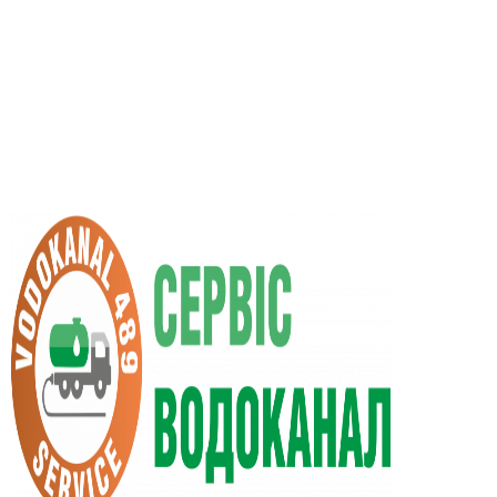
RU
UA
+38 (066) 296-0008
+38 (098) 009-9686