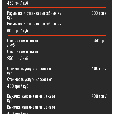
450 грн / куб
Размывка и откачка выгребных ям⠀⠀⠀⠀⠀⠀⠀⠀⠀⠀600 грн /
куб
Размывка и откачка выгребных ям
600 грн / куб
Откачка ям цена от ⠀⠀⠀⠀⠀⠀⠀⠀⠀⠀⠀⠀⠀⠀⠀⠀⠀⠀250 грн
/ куб
Откачка ям цена от
250 грн / куб
Стоимость услуги илососа от⠀⠀⠀⠀⠀⠀⠀⠀⠀⠀⠀⠀⠀400 грн /
куб
Стоимость услуги илососа от
400 грн / куб
Выкачка канализации цена от⠀⠀⠀⠀⠀⠀⠀⠀⠀⠀⠀⠀400 грн /
куб
Выкачка канализации цена от
400 грн / куб