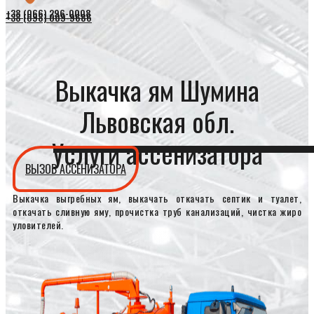
+38 (066) 296-0008
+38 (098) 009-9686
Выкачка ям Шумина
Львовская обл.
Услуги ассенизатора
ВЫЗОВ АССЕНИЗАТОРА
Выкачка выгребных ям, выкачать откачать септик и туалет,
откачать сливную яму, прочистка труб канализаций, чистка жиро
уловителей.