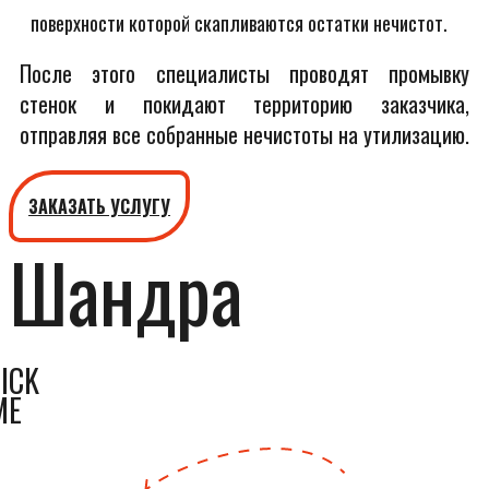
поверхности которой скапливаются остатки нечистот.
После этого специалисты проводят промывку
стенок и покидают территорию заказчика,
отправляя все собранные нечистоты на утилизацию.
ЗАКАЗАТЬ УСЛУГУ
Шандра
ICK
ME