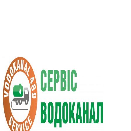
RU
UA
+38 (066) 296-0008
+38 (098) 009-9686