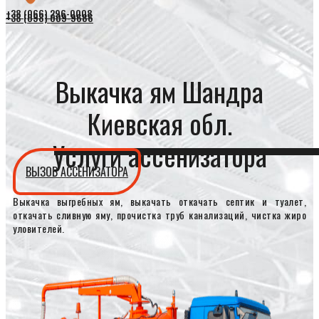
+38 (066) 296-0008
+38 (098) 009-9686
Выкачка ям Шандра
Киевская обл.
Услуги ассенизатора
ВЫЗОВ АССЕНИЗАТОРА
Выкачка выгребных ям, выкачать откачать септик и туалет,
откачать сливную яму, прочистка труб канализаций, чистка жиро
уловителей.