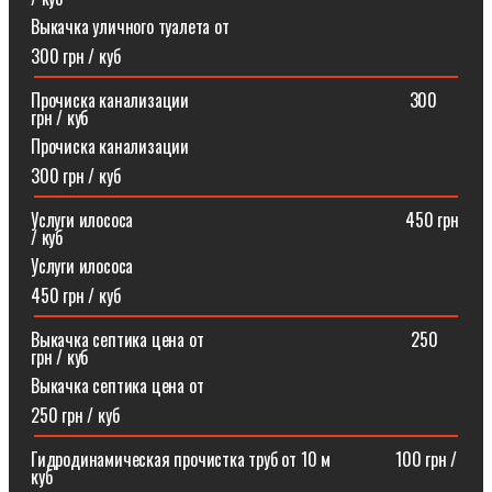
Выкачка уличного туалета от
300 грн / куб
Прочиска канализации⠀⠀⠀⠀⠀⠀⠀⠀⠀⠀⠀⠀⠀⠀⠀⠀⠀300
грн / куб
Прочиска канализации
300 грн / куб
Услуги илососа⠀⠀⠀⠀⠀⠀⠀⠀⠀⠀⠀⠀⠀⠀⠀⠀⠀⠀⠀⠀⠀450 грн
/ куб
Услуги илососа
450 грн / куб
Выкачка септика цена от⠀⠀⠀⠀⠀⠀⠀⠀⠀⠀⠀⠀⠀⠀⠀⠀250
грн / куб
Выкачка септика цена от
250 грн / куб
Гидродинамическая прочистка труб от 10 м⠀⠀⠀⠀⠀100 грн /
куб