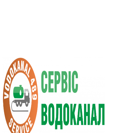
RU
UA
+38 (066) 296-0008
+38 (098) 009-9686