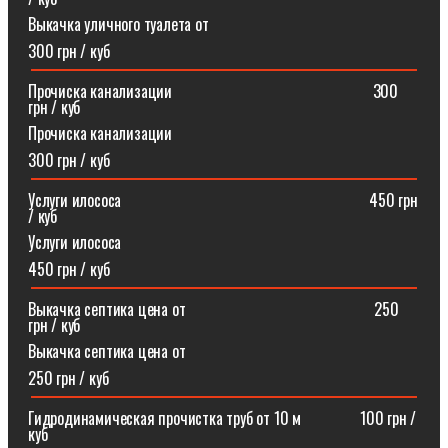
Выкачка уличного туалета от
300 грн / куб
Прочиска канализации⠀⠀⠀⠀⠀⠀⠀⠀⠀⠀⠀⠀⠀⠀⠀⠀⠀300
грн / куб
Прочиска канализации
300 грн / куб
Услуги илососа⠀⠀⠀⠀⠀⠀⠀⠀⠀⠀⠀⠀⠀⠀⠀⠀⠀⠀⠀⠀⠀450 грн
/ куб
Услуги илососа
450 грн / куб
Выкачка септика цена от⠀⠀⠀⠀⠀⠀⠀⠀⠀⠀⠀⠀⠀⠀⠀⠀250
грн / куб
Выкачка септика цена от
250 грн / куб
Гидродинамическая прочистка труб от 10 м⠀⠀⠀⠀⠀100 грн /
куб