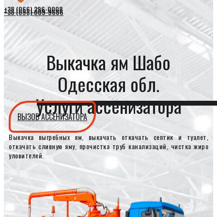
+38 (066) 296-0008
+38 (098) 009-9686
Выкачка ям Шабо
Одесская обл.
Услуги ассенизатора
ВЫЗОВ АССЕНИЗАТОРА
Выкачка выгребных ям, выкачать откачать септик и туалет,
откачать сливную яму, прочистка труб канализаций, чистка жиро
уловителей.