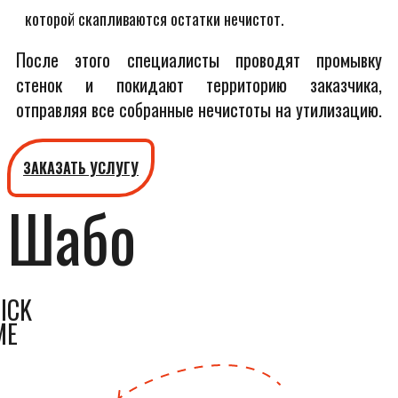
которой скапливаются остатки нечистот.
После этого специалисты проводят промывку
стенок и покидают территорию заказчика,
отправляя все собранные нечистоты на утилизацию.
ЗАКАЗАТЬ УСЛУГУ
Шабо
ICK
ME