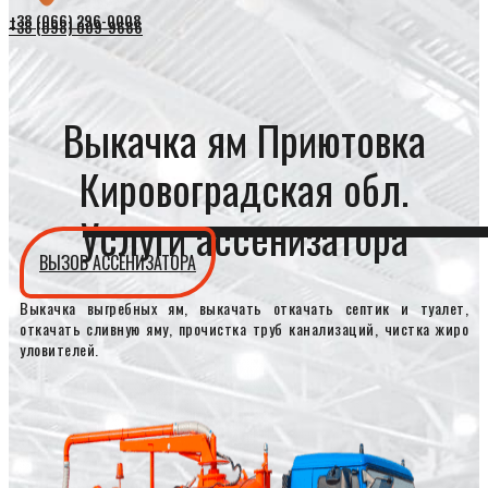
+38 (066) 296-0008
+38 (098) 009-9686
Выкачка ям Приютовка
Кировоградская обл.
Услуги ассенизатора
ВЫЗОВ АССЕНИЗАТОРА
Выкачка выгребных ям, выкачать откачать септик и туалет,
откачать сливную яму, прочистка труб канализаций, чистка жиро
уловителей.