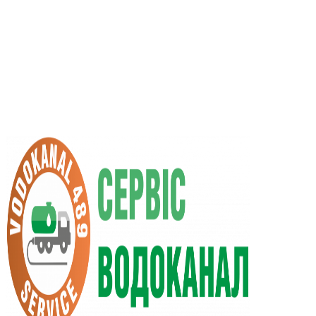
RU
UA
+38 (066) 296-0008
+38 (098) 009-9686