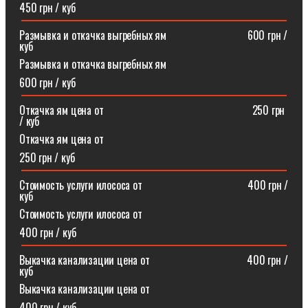
450 грн / куб
Размывка и откачка выгребных ям⠀⠀⠀⠀⠀⠀⠀⠀⠀⠀600 грн /
куб
Размывка и откачка выгребных ям
600 грн / куб
Откачка ям цена от ⠀⠀⠀⠀⠀⠀⠀⠀⠀⠀⠀⠀⠀⠀⠀⠀⠀⠀250 грн
/ куб
Откачка ям цена от
250 грн / куб
Стоимость услуги илососа от⠀⠀⠀⠀⠀⠀⠀⠀⠀⠀⠀⠀⠀400 грн /
куб
Стоимость услуги илососа от
400 грн / куб
Выкачка канализации цена от⠀⠀⠀⠀⠀⠀⠀⠀⠀⠀⠀⠀400 грн /
куб
Выкачка канализации цена от
400 грн / куб