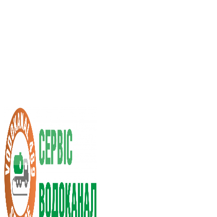
Услуги ассенизатора
Стоимость услуг
Нас рекомендуют
Выбор города
RU
UA
+38 (066) 296-0008
+38 (098) 009-9686