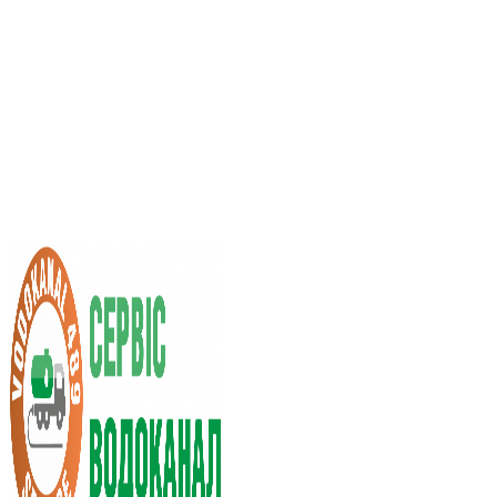
Услуги ассенизатора
Стоимость услуг
Нас рекомендуют
Выбор города
RU
UA
+38 (066) 296-0008
+38 (098) 009-9686