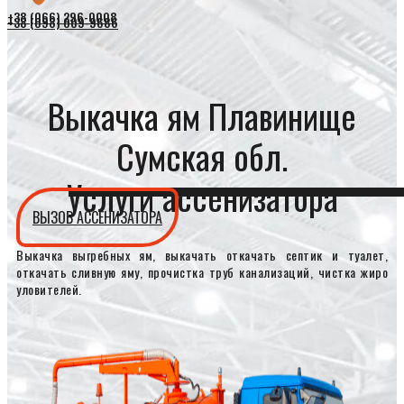
+38 (066) 296-0008
+38 (098) 009-9686
Выкачка ям Плавинище
Сумская обл.
Услуги ассенизатора
ВЫЗОВ АССЕНИЗАТОРА
Выкачка выгребных ям, выкачать откачать септик и туалет,
откачать сливную яму, прочистка труб канализаций, чистка жиро
уловителей.