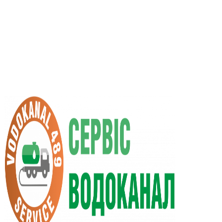
RU
UA
+38 (066) 296-0008
+38 (098) 009-9686