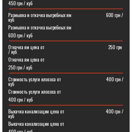
450 грн / куб
Размывка и откачка выгребных ям⠀⠀⠀⠀⠀⠀⠀⠀⠀⠀600 грн /
куб
Размывка и откачка выгребных ям
600 грн / куб
Откачка ям цена от ⠀⠀⠀⠀⠀⠀⠀⠀⠀⠀⠀⠀⠀⠀⠀⠀⠀⠀250 грн
/ куб
Откачка ям цена от
250 грн / куб
Стоимость услуги илососа от⠀⠀⠀⠀⠀⠀⠀⠀⠀⠀⠀⠀⠀400 грн /
куб
Стоимость услуги илососа от
400 грн / куб
Выкачка канализации цена от⠀⠀⠀⠀⠀⠀⠀⠀⠀⠀⠀⠀400 грн /
куб
Выкачка канализации цена от
400 грн / куб