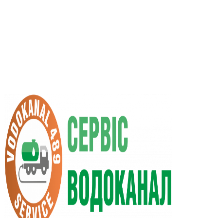
RU
UA
+38 (066) 296-0008
+38 (098) 009-9686