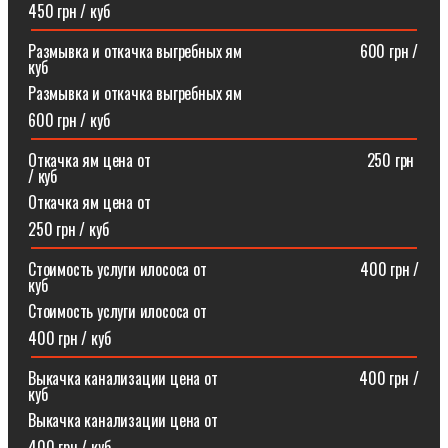
450 грн / куб
Размывка и откачка выгребных ям⠀⠀⠀⠀⠀⠀⠀⠀⠀⠀600 грн /
куб
Размывка и откачка выгребных ям
600 грн / куб
Откачка ям цена от ⠀⠀⠀⠀⠀⠀⠀⠀⠀⠀⠀⠀⠀⠀⠀⠀⠀⠀250 грн
/ куб
Откачка ям цена от
250 грн / куб
Стоимость услуги илососа от⠀⠀⠀⠀⠀⠀⠀⠀⠀⠀⠀⠀⠀400 грн /
куб
Стоимость услуги илососа от
400 грн / куб
Выкачка канализации цена от⠀⠀⠀⠀⠀⠀⠀⠀⠀⠀⠀⠀400 грн /
куб
Выкачка канализации цена от
400 грн / куб