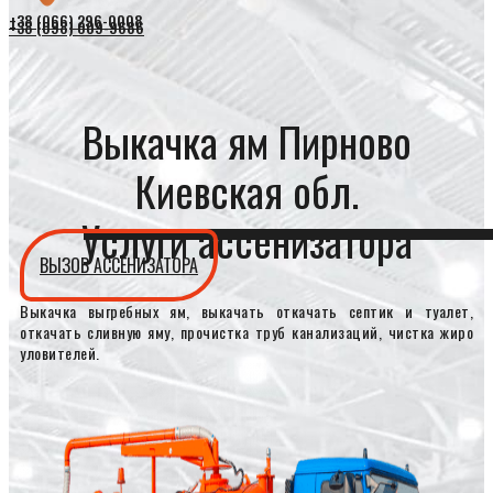
+38 (066) 296-0008
+38 (098) 009-9686
Выкачка ям Пирново
Киевская обл.
Услуги ассенизатора
ВЫЗОВ АССЕНИЗАТОРА
Выкачка выгребных ям, выкачать откачать септик и туалет,
откачать сливную яму, прочистка труб канализаций, чистка жиро
уловителей.