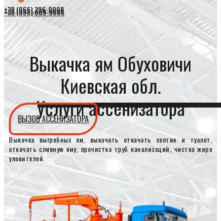
+38 (066) 296-0008
+38 (098) 009-9686
Выкачка ям Обуховичи
Киевская обл.
Услуги ассенизатора
ВЫЗОВ АССЕНИЗАТОРА
Выкачка выгребных ям, выкачать откачать септик и туалет,
откачать сливную яму, прочистка труб канализаций, чистка жиро
уловителей.