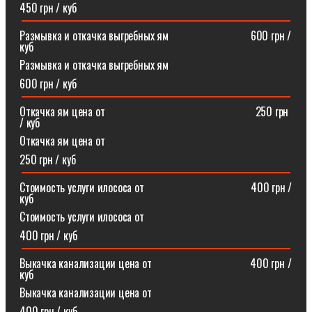
450 грн / куб
Размывка и откачка выгребных ям⠀⠀⠀⠀⠀⠀⠀⠀⠀⠀600 грн /
куб
Размывка и откачка выгребных ям
600 грн / куб
Откачка ям цена от ⠀⠀⠀⠀⠀⠀⠀⠀⠀⠀⠀⠀⠀⠀⠀⠀⠀⠀250 грн
/ куб
Откачка ям цена от
250 грн / куб
Стоимость услуги илососа от⠀⠀⠀⠀⠀⠀⠀⠀⠀⠀⠀⠀⠀400 грн /
куб
Стоимость услуги илососа от
400 грн / куб
Выкачка канализации цена от⠀⠀⠀⠀⠀⠀⠀⠀⠀⠀⠀⠀400 грн /
куб
Выкачка канализации цена от
400 грн / куб