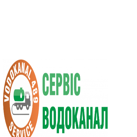
RU
UA
+38 (066) 296-0008
+38 (098) 009-9686