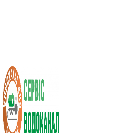
Услуги ассенизатора
Стоимость услуг
Нас рекомендуют
Выбор города
RU
UA
+38 (066) 296-0008
+38 (098) 009-9686