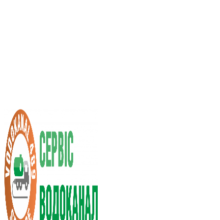
Услуги ассенизатора
Стоимость услуг
Нас рекомендуют
Выбор города
RU
UA
+38 (066) 296-0008
+38 (098) 009-9686