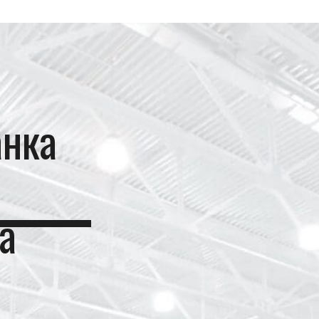
анка
а