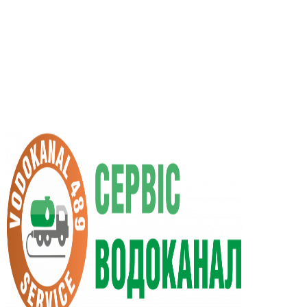
RU
UA
+38 (066) 296-0008
+38 (098) 009-9686