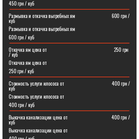
450 грн / куб
Размывка и откачка выгребных ям⠀⠀⠀⠀⠀⠀⠀⠀⠀⠀600 грн /
куб
Размывка и откачка выгребных ям
600 грн / куб
Откачка ям цена от ⠀⠀⠀⠀⠀⠀⠀⠀⠀⠀⠀⠀⠀⠀⠀⠀⠀⠀250 грн
/ куб
Откачка ям цена от
250 грн / куб
Стоимость услуги илососа от⠀⠀⠀⠀⠀⠀⠀⠀⠀⠀⠀⠀⠀400 грн /
куб
Стоимость услуги илососа от
400 грн / куб
Выкачка канализации цена от⠀⠀⠀⠀⠀⠀⠀⠀⠀⠀⠀⠀400 грн /
куб
Выкачка канализации цена от
400 грн / куб