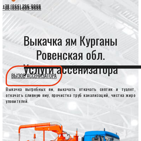
+38 (066) 296-0008
+38 (098) 009-9686
Выкачка ям Курганы
Ровенская обл.
Услуги ассенизатора
ВЫЗОВ АССЕНИЗАТОРА
Выкачка выгребных ям, выкачать откачать септик и туалет,
откачать сливную яму, прочистка труб канализаций, чистка жиро
уловителей.