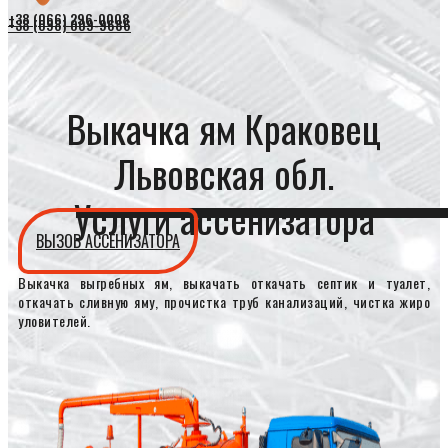
+38 (066) 296-0008
+38 (098) 009-9686
Выкачка ям Краковец
Львовская обл.
Услуги ассенизатора
ВЫЗОВ АССЕНИЗАТОРА
Выкачка выгребных ям, выкачать откачать септик и туалет,
откачать сливную яму, прочистка труб канализаций, чистка жиро
уловителей.