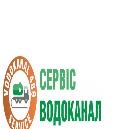
RU
UA
+38 (066) 296-0008
+38 (098) 009-9686