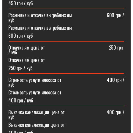
450 грн / куб
Размывка и откачка выгребных ям⠀⠀⠀⠀⠀⠀⠀⠀⠀⠀600 грн /
куб
Размывка и откачка выгребных ям
600 грн / куб
Откачка ям цена от ⠀⠀⠀⠀⠀⠀⠀⠀⠀⠀⠀⠀⠀⠀⠀⠀⠀⠀250 грн
/ куб
Откачка ям цена от
250 грн / куб
Стоимость услуги илососа от⠀⠀⠀⠀⠀⠀⠀⠀⠀⠀⠀⠀⠀400 грн /
куб
Стоимость услуги илососа от
400 грн / куб
Выкачка канализации цена от⠀⠀⠀⠀⠀⠀⠀⠀⠀⠀⠀⠀400 грн /
куб
Выкачка канализации цена от
400 грн / куб