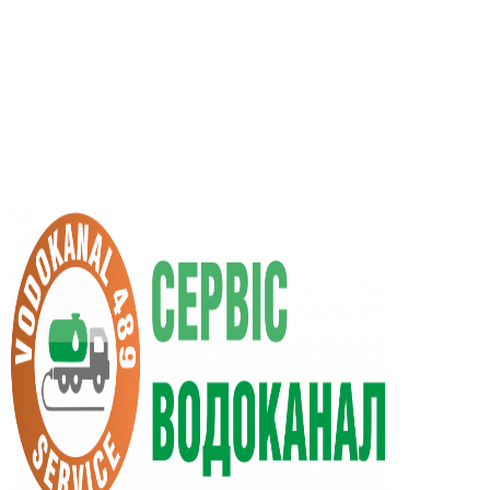
RU
UA
+38 (066) 296-0008
+38 (098) 009-9686