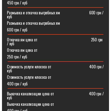
450 грн / куб
Размывка и откачка выгребных ям⠀⠀⠀⠀⠀⠀⠀⠀⠀⠀600 грн /
куб
Размывка и откачка выгребных ям
600 грн / куб
Откачка ям цена от ⠀⠀⠀⠀⠀⠀⠀⠀⠀⠀⠀⠀⠀⠀⠀⠀⠀⠀250 грн
/ куб
Откачка ям цена от
250 грн / куб
Стоимость услуги илососа от⠀⠀⠀⠀⠀⠀⠀⠀⠀⠀⠀⠀⠀400 грн /
куб
Стоимость услуги илососа от
400 грн / куб
Выкачка канализации цена от⠀⠀⠀⠀⠀⠀⠀⠀⠀⠀⠀⠀400 грн /
куб
Выкачка канализации цена от
400 грн / куб