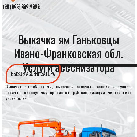
+38 (066) 296-0008
+38 (098) 009-9686
Выкачка ям Ганьковцы
Ивано-Франковская обл.
Услуги ассенизатора
ВЫЗОВ АССЕНИЗАТОРА
Выкачка выгребных ям, выкачать откачать септик и туалет,
откачать сливную яму, прочистка труб канализаций, чистка жиро
уловителей.