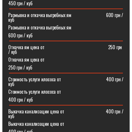
450 грн / куб
Размывка и откачка выгребных ям⠀⠀⠀⠀⠀⠀⠀⠀⠀⠀600 грн /
куб
Размывка и откачка выгребных ям
600 грн / куб
Откачка ям цена от ⠀⠀⠀⠀⠀⠀⠀⠀⠀⠀⠀⠀⠀⠀⠀⠀⠀⠀250 грн
/ куб
Откачка ям цена от
250 грн / куб
Стоимость услуги илососа от⠀⠀⠀⠀⠀⠀⠀⠀⠀⠀⠀⠀⠀400 грн /
куб
Стоимость услуги илососа от
400 грн / куб
Выкачка канализации цена от⠀⠀⠀⠀⠀⠀⠀⠀⠀⠀⠀⠀400 грн /
куб
Выкачка канализации цена от
400 грн / куб