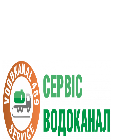
RU
UA
+38 (066) 296-0008
+38 (098) 009-9686