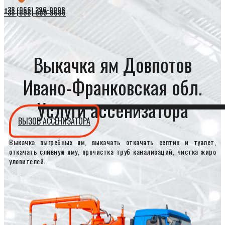
+38 (066) 296-0008
+38 (098) 009-9686
Выкачка ям Довпотов
Ивано-Франковская обл.
Услуги ассенизатора
ВЫЗОВ АССЕНИЗАТОРА
Выкачка выгребных ям, выкачать откачать септик и туалет,
откачать сливную яму, прочистка труб канализаций, чистка жиро
уловителей.