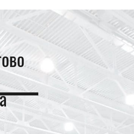
тово
а