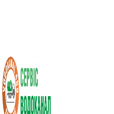
Услуги ассенизатора
Стоимость услуг
Нас рекомендуют
Выбор города
RU
UA
+38 (066) 296-0008
+38 (098) 009-9686