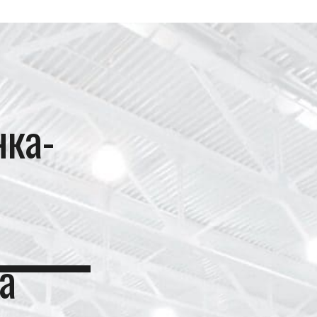
ка-
а