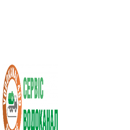
Услуги ассенизатора
Стоимость услуг
Нас рекомендуют
Выбор города
RU
UA
+38 (066) 296-0008
+38 (098) 009-9686