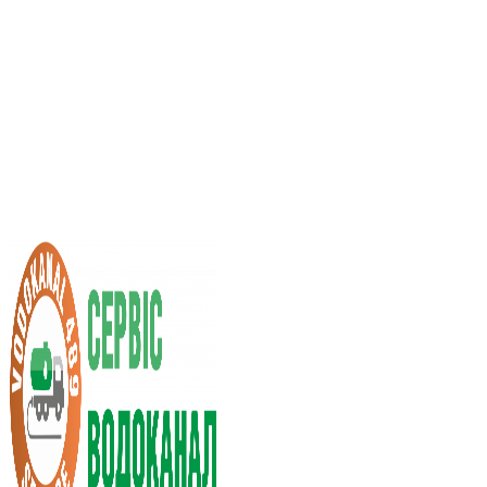
Услуги ассенизатора
Стоимость услуг
Нас рекомендуют
Выбор города
RU
UA
+38 (066) 296-0008
+38 (098) 009-9686