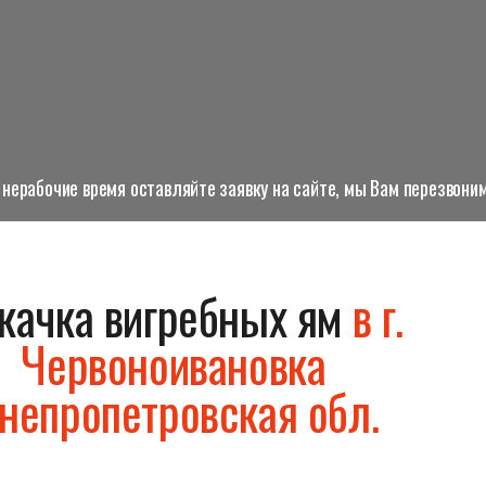
нерабочие время оставляйте заявку на сайте, мы Вам перезвоним
качка вигребных ям
в г.
Червоноивановка
непропетровская обл.