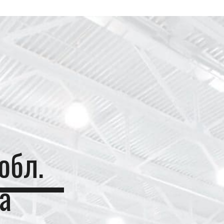
обл.
а