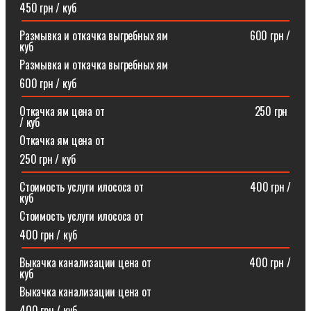
450 грн / куб
Размывка и откачка выгребных ям⠀⠀⠀⠀⠀⠀⠀⠀⠀⠀600 грн /
куб
Размывка и откачка выгребных ям
600 грн / куб
Откачка ям цена от ⠀⠀⠀⠀⠀⠀⠀⠀⠀⠀⠀⠀⠀⠀⠀⠀⠀⠀250 грн
/ куб
Откачка ям цена от
250 грн / куб
Стоимость услуги илососа от⠀⠀⠀⠀⠀⠀⠀⠀⠀⠀⠀⠀⠀400 грн /
куб
Стоимость услуги илососа от
400 грн / куб
Выкачка канализации цена от⠀⠀⠀⠀⠀⠀⠀⠀⠀⠀⠀⠀400 грн /
куб
Выкачка канализации цена от
400 грн / куб