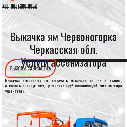
+38 (066) 296-0008
+38 (098) 009-9686
Выкачка ям Червоногорка
Черкасская обл.
Услуги ассенизатора
ВЫЗОВ АССЕНИЗАТОРА
Выкачка выгребных ям, выкачать откачать септик и туалет,
откачать сливную яму, прочистка труб канализаций, чистка жиро
уловителей.