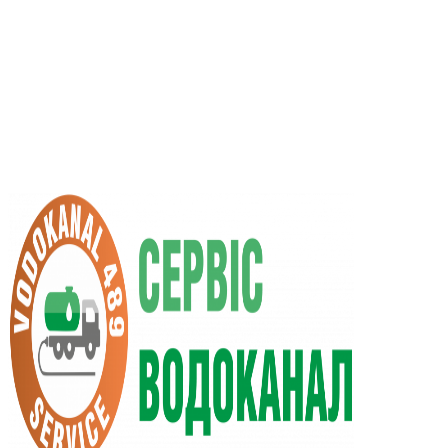
RU
UA
+38 (066) 296-0008
+38 (098) 009-9686