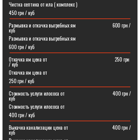
Чистка септика от ила ( комплекс )
450 грн / куб
Размывка и откачка выгребных ям⠀⠀⠀⠀⠀⠀⠀⠀⠀⠀600 грн /
куб
Размывка и откачка выгребных ям
600 грн / куб
Откачка ям цена от ⠀⠀⠀⠀⠀⠀⠀⠀⠀⠀⠀⠀⠀⠀⠀⠀⠀⠀250 грн
/ куб
Откачка ям цена от
250 грн / куб
Стоимость услуги илососа от⠀⠀⠀⠀⠀⠀⠀⠀⠀⠀⠀⠀⠀400 грн /
куб
Стоимость услуги илососа от
400 грн / куб
Выкачка канализации цена от⠀⠀⠀⠀⠀⠀⠀⠀⠀⠀⠀⠀400 грн /
куб