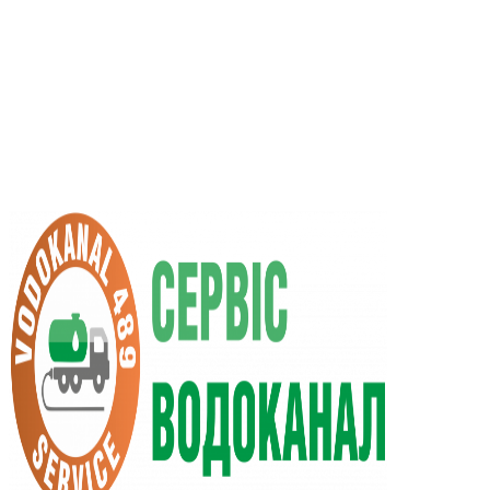
RU
UA
+38 (066) 296-0008
+38 (098) 009-9686