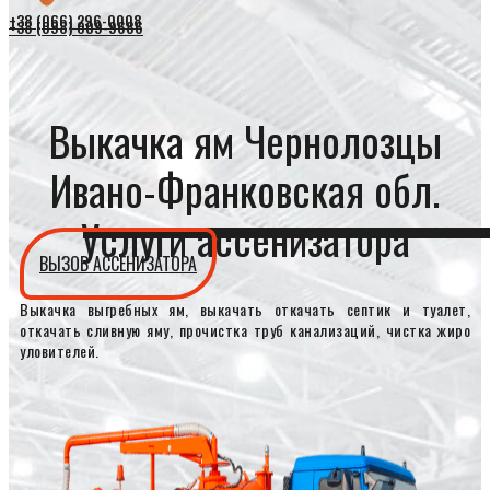
+38 (066) 296-0008
+38 (098) 009-9686
Выкачка ям Чернолозцы
Ивано-Франковская обл.
Услуги ассенизатора
ВЫЗОВ АССЕНИЗАТОРА
Выкачка выгребных ям, выкачать откачать септик и туалет,
откачать сливную яму, прочистка труб канализаций, чистка жиро
уловителей.