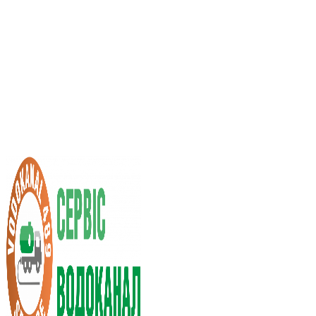
Услуги ассенизатора
Стоимость услуг
Нас рекомендуют
Выбор города
RU
UA
+38 (066) 296-0008
+38 (098) 009-9686