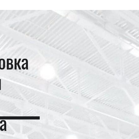
овка
я
а